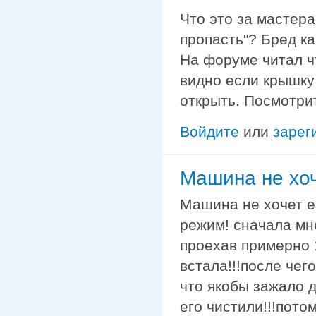
Что это за мастер
пропасть"? Бред ка
На форуме читал чт
видно если крышку
открыть. Посмотри
Войдите
или
зарег
Машина не хоч
Машина не хочет е
режим! сначала мн
проехав примерно 
встала!!!после чег
что якобы зажало 
его чистили!!!пото