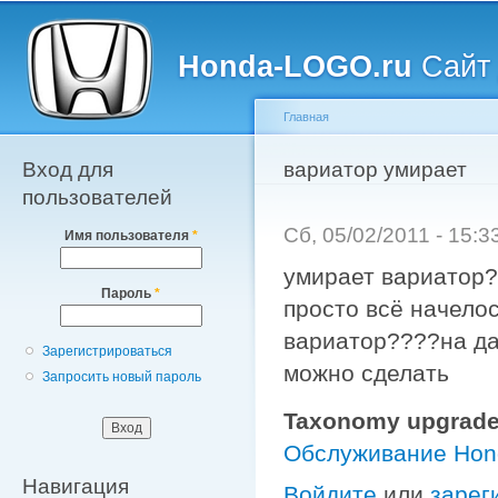
Главное меню
Пе
о
Honda-LOGO.ru
Сайт 
с
Главная
Вход для
Вы здесь
вариатор умирает
пользователей
Сб, 05/02/2011 - 15:
Имя пользователя
*
умирает вариатор?
Пароль
*
просто всё начелос
вариатор????на да
Зарегистрироваться
можно сделать
Запросить новый пароль
Taxonomy upgrade
Обслуживание Ho
Навигация
Войдите
или
зарег