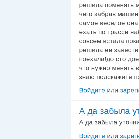
решила поменять м
чего забрав машин
самое веселое она
ехать по трассе на
совсем встала пок
решила ее завести
поехала!до сто дое
что нужно менять в
знаю подскажите по
Войдите
или
зарег
А да забыла у
А да забыла уточн
Войдите
или
зарег