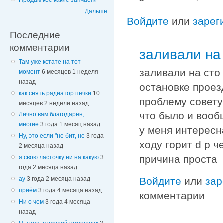
Продам кое какие запчасти
Дальше
Войдите
или
зарег
Последние
комментарии
заливали на 
Там уже кстате на тот
заливали на сто 
момент
6 месяцев 1 неделя
назад
остановке проез
как снять радиатор печки
10
проблему совету
месяцев 2 недели назад
что было и вооб
Лично вам благодарен,
многие
3 года 1 месяц назад
у меня интересн
Ну, это если "не бит, не
3 года
ходу горит d p ч
2 месяца назад
причина проста
я свою ласточку ни на какую
3
года 2 месяца назад
Войдите
или
зар
ау
3 года 2 месяца назад
приём
3 года 4 месяца назад
комментарии
Ни о чем
3 года 4 месяца
назад
Я, типа, старший помощник
3