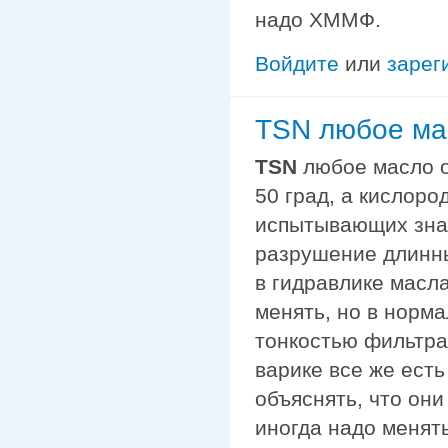
надо ХММФ.
Войдите
или
зарег
TSN любое мас
TSN
любое масло о
50 град, а кислоро
испытывающих зна
разрушение длинны
в гидравлике масл
менять, но в норм
тонкостью фильтрац
варике все же ест
объяснять, что они
иногда надо менять