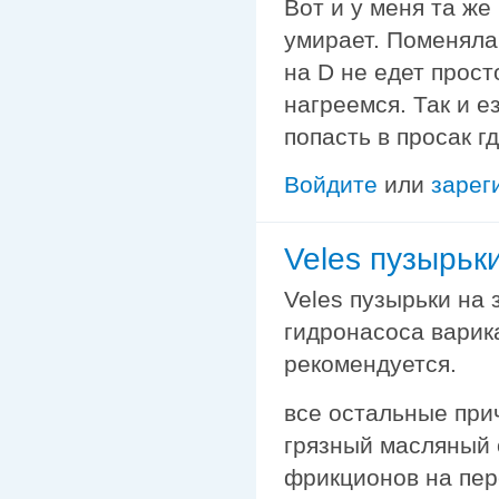
Вот и у меня та же
умирает. Поменяла 
на D не едет прост
нагреемся. Так и е
попасть в просак г
Войдите
или
зарег
Veles пузырьк
Veles пузырьки на
гидронасоса варик
рекомендуется.
все остальные при
грязный масляный 
фрикционов на пер