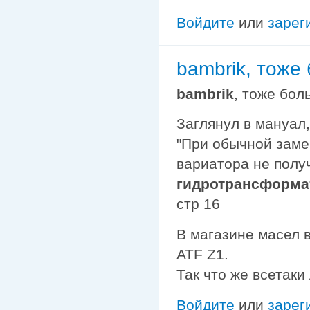
Войдите
или
зарег
bambrik, тоже
bambrik
, тоже бо
Заглянул в мануал
"При обычной заме
вариатора не получ
гидротрансформа
стр 16
В магазине масел 
ATF Z1.
Так что же всетаки л
Войдите
или
зарег