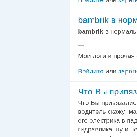
bambrik в нор
bambrik
в нормаль
—
Мои логи и прочая
Войдите
или
зарег
Что Вы привяз
Что Вы привязалис
водитель скажу: ма
его электрика в па
гидравлика, ну и н