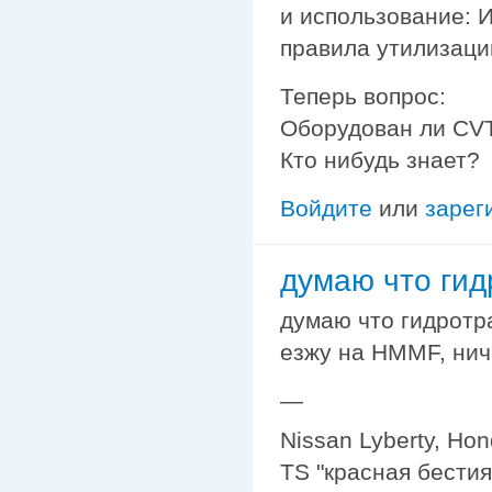
и использование: 
правила утилизаци
Теперь вопрос:
Оборудован ли CV
Кто нибудь знает?
Войдите
или
зарег
думаю что ги
думаю что гидротр
езжу на НММF, ниче
—
Nissan Lyberty, Ho
TS "красная бестия