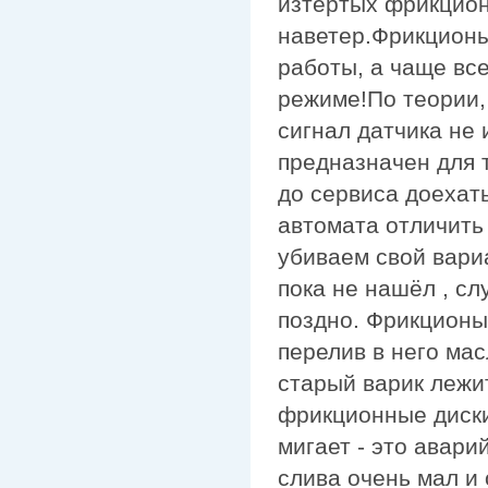
изтертых фрикцион
наветер.Фрикционы
работы, а чаще все
режиме!По теории,
сигнал датчика не 
предназначен для т
до сервиса доехать!
автомата отличить
убиваем свой вариа
пока не нашёл , сл
поздно. Фрикционы
перелив в него мас
старый варик лежи
фрикционные диски
мигает - это авар
слива очень мал и 