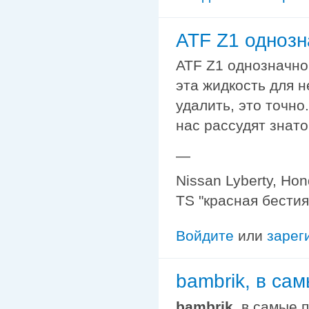
ATF Z1 однозн
ATF Z1 однозначно 
эта жидкость для н
удалить, это точно
нас рассудят знато
—
Nissan Lyberty, Ho
TS "красная бестия
Войдите
или
зарег
bambrik, в са
bambrik
, в самые 