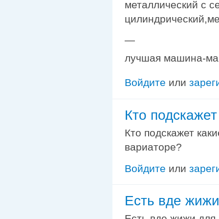
металлический с с
цилиндрический,ме
—
лучшая машина-ма
Войдите
или
зарег
Кто подскажет
Кто подскажет каки
вариаторе?
Войдите
или
зарег
Есть вде жижи
Есть вде жижи для 