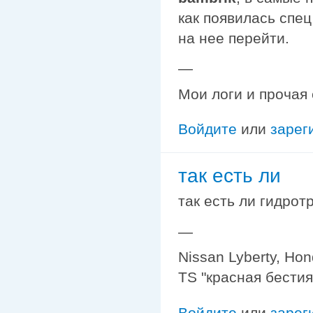
как появилась спе
на нее перейти.
—
Мои логи и прочая
Войдите
или
зарег
так есть ли
так есть ли гидро
—
Nissan Lyberty, Ho
TS "красная бестия
Войдите
или
зарег