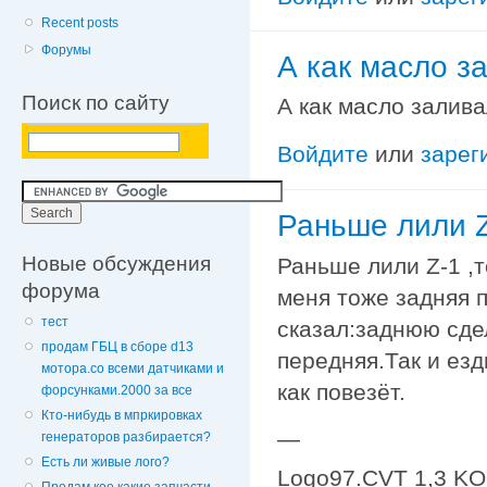
Recent posts
Форумы
А как масло з
Поиск по сайту
А как масло залив
Войдите
или
зарег
Раньше лили Z
Новые обсуждения
Раньше лили Z-1 ,
форума
меня тоже задняя 
тест
сказал:заднюю сде
продам ГБЦ в сборе d13
передняя.Так и ез
мотора.со всеми датчиками и
как повезёт.
форсунками.2000 за все
Кто-нибудь в мпркировках
—
генераторов разбирается?
Есть ли живые лого?
Logo97.CVT 1,3 K