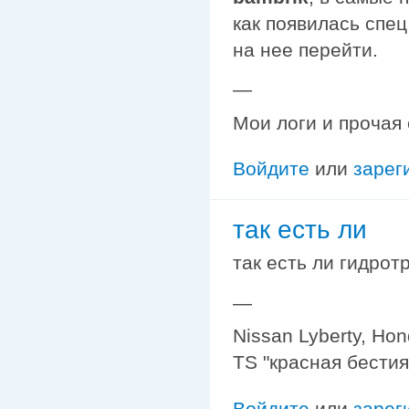
как появилась спе
на нее перейти.
—
Мои логи и прочая
Войдите
или
зарег
так есть ли
так есть ли гидро
—
Nissan Lyberty, Ho
TS "красная бестия
Войдите
или
зарег