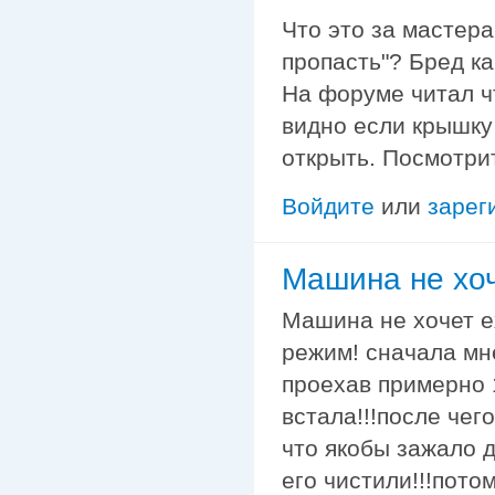
Что это за мастер
пропасть"? Бред ка
На форуме читал чт
видно если крышку
открыть. Посмотри
Войдите
или
зарег
Машина не хоч
Машина не хочет е
режим! сначала мн
проехав примерно 
встала!!!после чег
что якобы зажало 
его чистили!!!пото