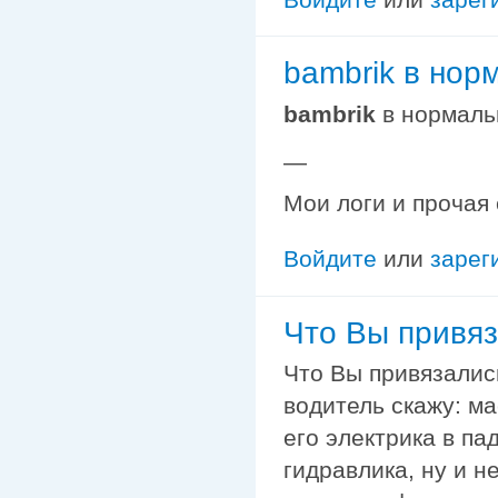
bambrik в нор
bambrik
в нормаль
—
Мои логи и прочая
Войдите
или
зарег
Что Вы привяз
Что Вы привязалис
водитель скажу: ма
его электрика в па
гидравлика, ну и н