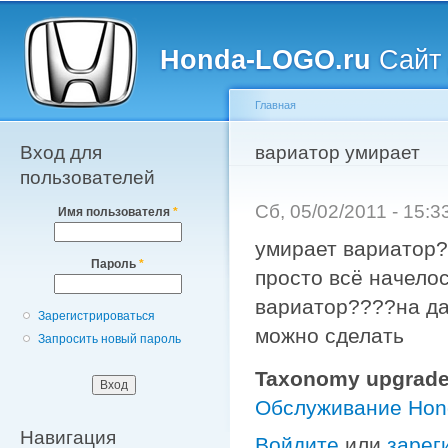
Главное меню
Пе
о
Honda-LOGO.ru
Сайт 
с
Главная
Вход для
Вы здесь
вариатор умирает
пользователей
Сб, 05/02/2011 - 15:
Имя пользователя
*
умирает вариатор?
Пароль
*
просто всё начелос
вариатор????на да
Зарегистрироваться
можно сделать
Запросить новый пароль
Taxonomy upgrade
Обслуживание Ho
Навигация
Войдите
или
зарег