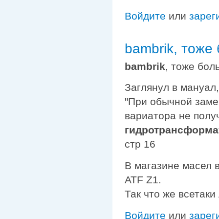
Войдите
или
зарег
bambrik, тоже
bambrik
, тоже бо
Заглянул в мануал
"При обычной заме
вариатора не получ
гидротрансформа
стр 16
В магазине масел 
ATF Z1.
Так что же всетаки л
Войдите
или
зарег