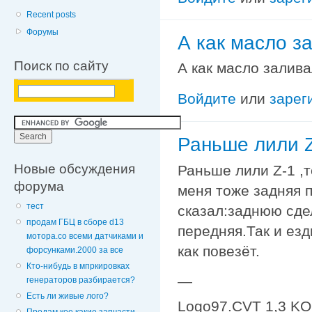
Recent posts
Форумы
А как масло з
Поиск по сайту
А как масло залив
Войдите
или
зарег
Раньше лили Z
Новые обсуждения
Раньше лили Z-1 ,
форума
меня тоже задняя 
тест
сказал:заднюю сде
продам ГБЦ в сборе d13
передняя.Так и ез
мотора.со всеми датчиками и
как повезёт.
форсунками.2000 за все
Кто-нибудь в мпркировках
—
генераторов разбирается?
Есть ли живые лого?
Logo97.CVT 1,3 K