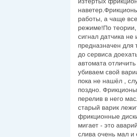
изтертых фрикцион
наветер.Фрикционы
работы, а чаще все
режиме!По теории,
сигнал датчика не 
предназначен для т
до сервиса доехать!
автомата отличить
убиваем свой вариа
пока не нашёл , сл
поздно. Фрикционы
перелив в него мас
старый варик лежи
фрикционные диски
мигает - это авар
слива очень мал и 