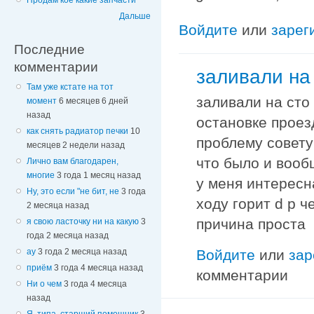
Продам кое какие запчасти
Дальше
Войдите
или
зарег
Последние
комментарии
заливали на 
Там уже кстате на тот
заливали на сто 
момент
6 месяцев 6 дней
назад
остановке проез
как снять радиатор печки
10
проблему совету
месяцев 2 недели назад
что было и вооб
Лично вам благодарен,
многие
3 года 1 месяц назад
у меня интересн
Ну, это если "не бит, не
3 года
ходу горит d p ч
2 месяца назад
причина проста
я свою ласточку ни на какую
3
года 2 месяца назад
Войдите
или
зар
ау
3 года 2 месяца назад
приём
3 года 4 месяца назад
комментарии
Ни о чем
3 года 4 месяца
назад
Я, типа, старший помощник
3