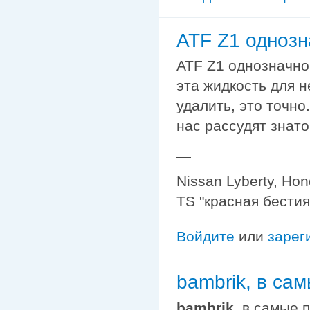
ATF Z1 однозн
ATF Z1 однозначно 
эта жидкость для н
удалить, это точно
нас рассудят знато
—
Nissan Lyberty, Ho
TS "красная бестия
Войдите
или
зарег
bambrik, в са
bambrik
, в самые 