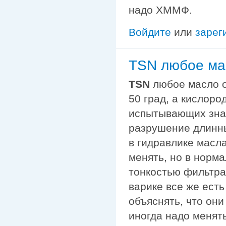
надо ХММФ.
Войдите
или
зарег
TSN любое мас
TSN
любое масло о
50 град, а кислоро
испытывающих зна
разрушение длинны
в гидравлике масл
менять, но в норм
тонкостью фильтрац
варике все же ест
объяснять, что они
иногда надо менять