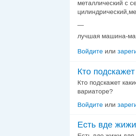
металлический с с
цилиндрический,ме
—
лучшая машина-ма
Войдите
или
зарег
Кто подскажет
Кто подскажет каки
вариаторе?
Войдите
или
зарег
Есть вде жижи
Есть вде жижи для 