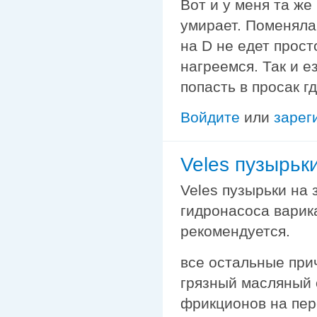
Вот и у меня та же
умирает. Поменяла 
на D не едет прост
нагреемся. Так и е
попасть в просак г
Войдите
или
зарег
Veles пузырьк
Veles пузырьки на
гидронасоса варик
рекомендуется.
все остальные при
грязный масляный 
фрикционов на пер