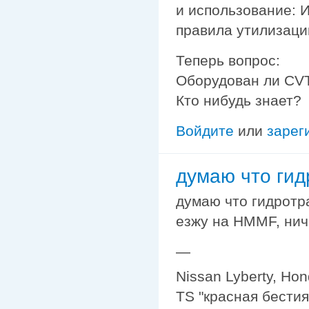
и использование: 
правила утилизаци
Теперь вопрос:
Оборудован ли CV
Кто нибудь знает?
Войдите
или
зарег
думаю что ги
думаю что гидротр
езжу на НММF, ниче
—
Nissan Lyberty, Ho
TS "красная бестия