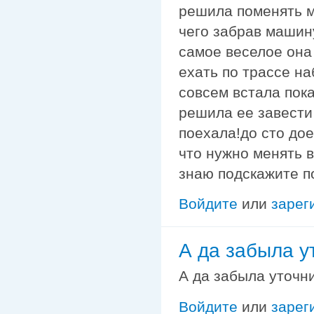
решила поменять м
чего забрав машин
самое веселое она
ехать по трассе на
совсем встала пок
решила ее завести
поехала!до сто дое
что нужно менять в
знаю подскажите по
Войдите
или
зарег
А да забыла у
А да забыла уточн
Войдите
или
зарег