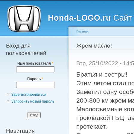
Главное меню
Пе
о
Honda-LOGO.ru
Сайт 
с
Главная
Вход для
Вы здесь
Жрем масло!
пользователей
Втр, 25/10/2022 - 14
Имя пользователя
*
Братья и сестры!
Пароль
*
Этим летом стал п
Заметил одну особ
Зарегистрироваться
200-300 км жрем м
Запросить новый пароль
Маслосъемные колп
прокладкой ГБЦ, ды
протекает.
Навигация