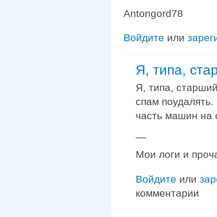
Antongord78
Войдите
или
зарег
Я, типа, ст
Я, типа, старши
спам поудалять.
часть машин на с
—
Мои логи и проч
Войдите
или
зар
комментарии