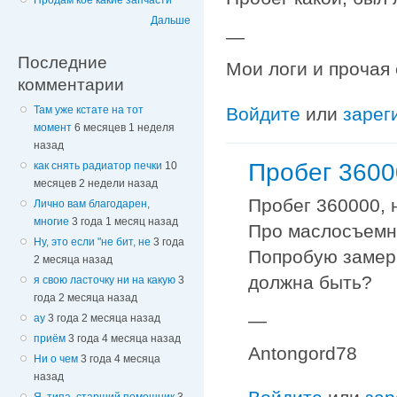
Продам кое какие запчасти
Дальше
—
Последние
Мои логи и прочая
комментарии
Там уже кстате на тот
Войдите
или
зарег
момент
6 месяцев 1 неделя
назад
Пробег 3600
как снять радиатор печки
10
месяцев 2 недели назад
Пробег 360000, 
Лично вам благодарен,
многие
3 года 1 месяц назад
Про маслосъемны
Ну, это если "не бит, не
3 года
Попробую замери
2 месяца назад
должна быть?
я свою ласточку ни на какую
3
года 2 месяца назад
—
ау
3 года 2 месяца назад
приём
3 года 4 месяца назад
Antongord78
Ни о чем
3 года 4 месяца
назад
Я, типа, старший помощник
3