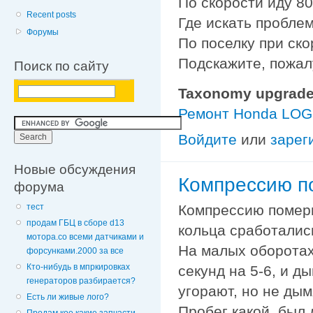
По скорости иду 80-
Recent posts
Где искать пробле
Форумы
По поселку при ско
Подскажите, пожал
Поиск по сайту
Taxonomy upgrade
Ремонт Honda LO
Войдите
или
зарег
Новые обсуждения
Компрессию п
форума
Компрессию померь
тест
продам ГБЦ в сборе d13
кольца сработались
мотора.со всеми датчиками и
На малых оборотах
форсунками.2000 за все
Кто-нибудь в мпркировках
секунд на 5-6, и д
генераторов разбирается?
угорают, но не дым
Есть ли живые лого?
Пробег какой, был