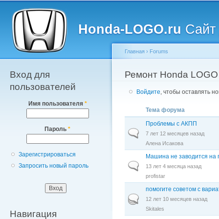
Главное меню
Пе
о
Honda-LOGO.ru
Сайт 
с
Главная
›
Forums
Вход для
Вы здесь
Ремонт Honda LOGO
пользователей
Войдите
, чтобы оставлять н
Имя пользователя
*
Тема форума
Проблемы с АКПП
Пароль
*
Обычная тема
7 лет 12 месяцев назад
Алена Исакова
Зарегистрироваться
Машина не заводится на г
Обычная тема
Запросить новый пароль
13 лет 4 месяца назад
profistar
помогите советом с вари
Горячая тема
12 лет 10 месяцев назад
Skitales
Навигация