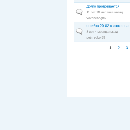
Долго прогревается
Обычная тема
11 лет 10 месяцев назад
vovancheg86
ошибка 20-02 высокое н
Обычная тема
8 лет 4 месяца назад
petr.redko.85
Страницы
1
2
3