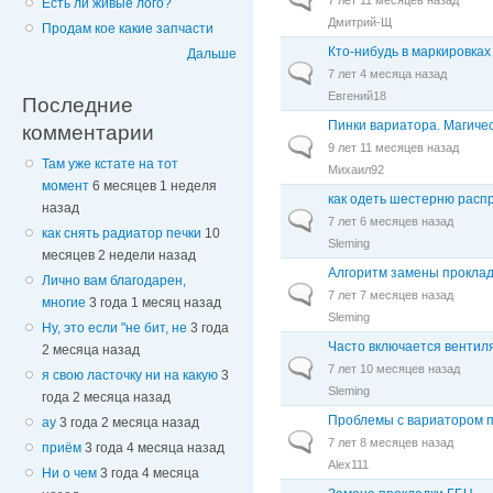
Есть ли живые лого?
Дмитрий-Щ
Продам кое какие запчасти
Кто-нибудь в маркировка
Дальше
Обычная тема
7 лет 4 месяца назад
Евгений18
Последние
Пинки вариатора. Магиче
комментарии
Обычная тема
9 лет 11 месяцев назад
Там уже кстате на тот
Михаил92
момент
6 месяцев 1 неделя
как одеть шестерню расп
назад
Обычная тема
7 лет 6 месяцев назад
как снять радиатор печки
10
Sleming
месяцев 2 недели назад
Алгоритм замены прокла
Лично вам благодарен,
Обычная тема
7 лет 7 месяцев назад
многие
3 года 1 месяц назад
Sleming
Ну, это если "не бит, не
3 года
Часто включается вентил
2 месяца назад
Обычная тема
7 лет 10 месяцев назад
я свою ласточку ни на какую
3
Sleming
года 2 месяца назад
Проблемы с вариатором 
ау
3 года 2 месяца назад
Обычная тема
7 лет 8 месяцев назад
приём
3 года 4 месяца назад
Alex111
Ни о чем
3 года 4 месяца