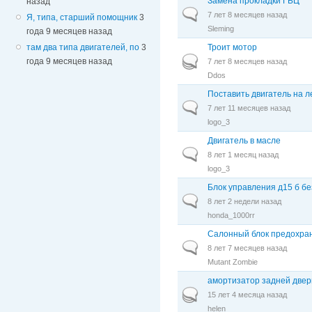
Замена прокладки ГБЦ
назад
Обычная тема
7 лет 8 месяцев назад
Я, типа, старший помощник
3
Sleming
года 9 месяцев назад
Троит мотор
там два типа двигателей, по
3
Горячая тема
года 9 месяцев назад
7 лет 8 месяцев назад
Ddos
Поставить двигатель на л
Обычная тема
7 лет 11 месяцев назад
logo_3
Двигатель в масле
Обычная тема
8 лет 1 месяц назад
logo_3
Блок управления д15 б бе
Обычная тема
8 лет 2 недели назад
honda_1000rr
Салонный блок предохран
Обычная тема
8 лет 7 месяцев назад
Mutant Zombie
амортизатор задней двер
Горячая тема
15 лет 4 месяца назад
helen