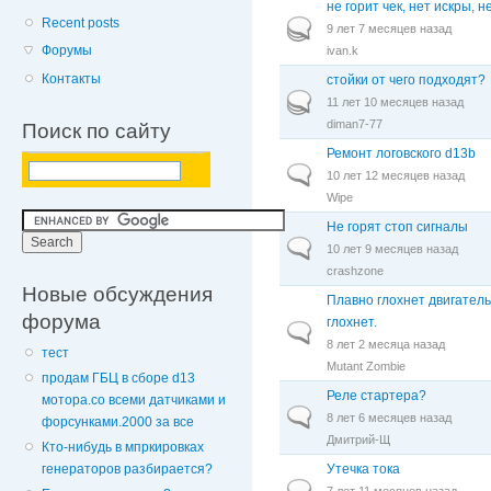
не горит чек, нет искры, 
Recent posts
Горячая тема
9 лет 7 месяцев назад
Форумы
ivan.k
Контакты
стойки от чего подходят?
Горячая тема
11 лет 10 месяцев назад
diman7-77
Поиск по сайту
Ремонт логовского d13b
Обычная тема
10 лет 12 месяцев назад
Wipe
Не горят стоп сигналы
Обычная тема
10 лет 9 месяцев назад
crashzone
Новые обсуждения
Плавно глохнет двигатель,
форума
глохнет.
Обычная тема
8 лет 2 месяца назад
тест
Mutant Zombie
продам ГБЦ в сборе d13
Реле стартера?
мотора.со всеми датчиками и
Обычная тема
8 лет 6 месяцев назад
форсунками.2000 за все
Дмитрий-Щ
Кто-нибудь в мпркировках
Утечка тока
генераторов разбирается?
Обычная тема
7 лет 11 месяцев назад