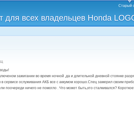
Перейти к
Старый 
основному
 для всех владельцев Honda LOG
содержанию
-Щ
воды!
ключеном зажигании во время ночной ,да и длительной дневной стоянке разря
 в сервисе ослуживания АКБ все с аккумом хорошо.Спец замерил своим прибо
ли поочереди ничего не помогло . Что может быть,кто сталкивался? Коротк