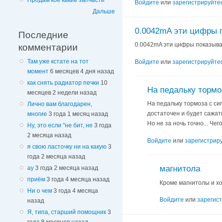
Продам кое какие запчасти
Войдите
или
зарегистрируйте
Дальше
0.0042mA эти цифры 
Последние
0.0042mA эти цифры показывал
комментарии
Там уже кстате на тот
Войдите
или
зарегистрируйте
момент
6 месяцев 4 дня назад
как снять радиатор печки
10
На педальку тормо
месяцев 2 недели назад
На педальку тормоза с сиг
Лично вам благодарен,
достаточен и будет сажать
многие
3 года 1 месяц назад
Но не за ночь точно... Че
Ну, это если "не бит, не
3 года
2 месяца назад
Войдите
или
зарегистрир
я свою ласточку ни на какую
3
года 2 месяца назад
магнитола
ау
3 года 2 месяца назад
приём
3 года 4 месяца назад
Кроме магнитолы и хо
Ни о чем
3 года 4 месяца
Войдите
или
зарегис
назад
Я, типа, старший помощник
3
года 8 месяцев назад