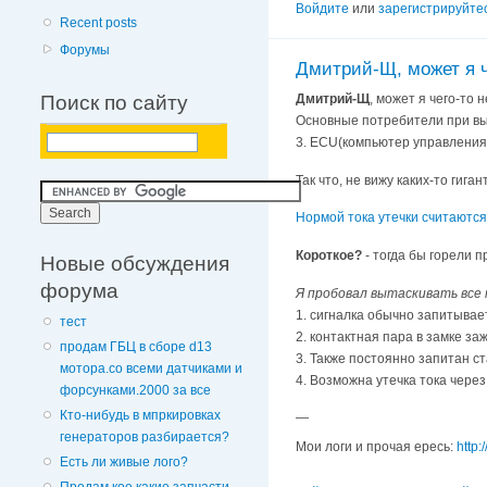
Войдите
или
зарегистрируйте
Recent posts
Форумы
Дмитрий-Щ, может я ч
Поиск по сайту
Дмитрий-Щ
, может я чего-то 
Основные потребители при вык
3. ECU(компьютер управления д
Так что, не вижу каких-то гиг
Нормой тока утечки считаются
Короткое?
- тогда бы горели 
Новые обсуждения
форума
Я пробовал вытаскивать все
1. сигналка обычно запитывае
тест
2. контактная пара в замке за
продам ГБЦ в сборе d13
3. Также постоянно запитан ст
мотора.со всеми датчиками и
4. Возможна утечка тока через
форсунками.2000 за все
Кто-нибудь в мпркировках
—
генераторов разбирается?
Мои логи и прочая ересь:
http:
Есть ли живые лого?