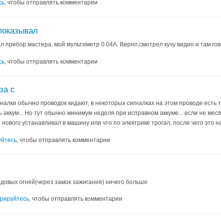
сь
, чтобы отправлять комментарии
показывал
 прибор мастера. мой мультиметр 0.04A. Верно,смотрел кучу видио и там гов
сь
, чтобы отправлять комментарии
за с
налки обычно проводок кидают, в некоторых сигналках на этом проводе есть то
 аккум... Но тут обычно минимум неделя при исправном аккуме... если не меся
го нового устанавливал в машину или что по электрике трогал, после чего это 
уйтесь
, чтобы отправлять комментарии
довых огней(через замок зажигания) ничего больше
трируйтесь
, чтобы отправлять комментарии