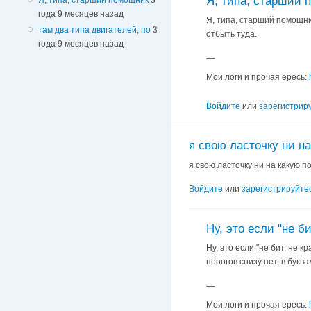
Я, типа, старший 
года 9 месяцев назад
Я, типа, старший помощни
там два типа двигателей, по
3
отбыть туда.
года 9 месяцев назад
—
Мои логи и прочая ересь:
Войдите
или
зарегистрир
я свою ласточку ни на
я свою ласточку ни на какую п
Войдите
или
зарегистрируйте
Ну, это если "не би
Ну, это если "не бит, не 
порогов снизу нет, в букв
—
Мои логи и прочая ересь: