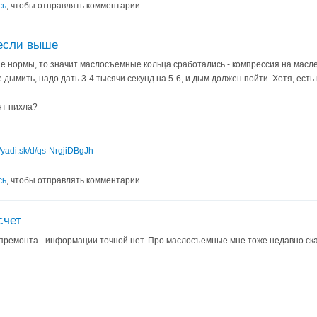
сь
, чтобы отправлять комментарии
если выше
е нормы, то значит маслосъемные кольца сработались - компрессия на масле
дымить, надо дать 3-4 тысячи секунд на 5-6, и дым должен пойти. Хотя, есть
нт пихла?
//yadi.sk/d/qs-NrgjiDBgJh
сь
, чтобы отправлять комментарии
счет
апремонта - информации точной нет. Про маслосъемные мне тоже недавно ск