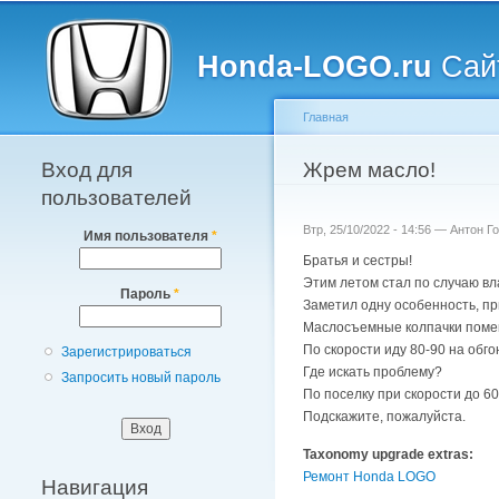
Главное меню
Honda-LOGO.ru
Сайт
Главная
Вход для
Вы здесь
Жрем масло!
пользователей
Втр, 25/10/2022 - 14:56 —
Антон Г
Имя пользователя
*
Братья и сестры!
Этим летом стал по случаю вл
Пароль
*
Заметил одну особенность, пр
Маслосъемные колпачки поменя
По скорости иду 80-90 на обгон
Зарегистрироваться
Где искать проблему?
Запросить новый пароль
По поселку при скорости до 60
Подскажите, пожалуйста.
Taxonomy upgrade extras:
Ремонт Honda LOGO
Навигация