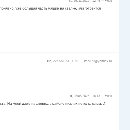
Вс, 06/11/2022 - 12:45 —
Wipe
понятно, уже большая часть машин на свалке, или готовится
Пнд, 22/05/2023 - 11:13 —
ksa870@yandex.ru
Чт, 25/05/2023 - 18:18 —
Wipe
еста. На моей даже на дверях, в районе нижних петель, дыры. И,