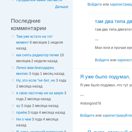
Продам кое какие запчасти
Войдите
или
зарегистрир
Дальше
Последние
там два типа дв
комментарии
там два типа двигател
Там уже кстате на тот
—
момент
6 месяцев 1 неделя
Мои логи и прочая ер
назад
как снять радиатор печки
10
Войдите
или
зарегис
месяцев 2 недели назад
Лично вам благодарен,
многие
3 года 1 месяц назад
Я уже было подумал, 
Ну, это если "не бит, не
3 года
Я уже было подумал, что тут у
2 месяца назад
я свою ласточку ни на какую
3
—
года 2 месяца назад
Antongord78
ау
3 года 2 месяца назад
приём
3 года 4 месяца назад
Войдите
или
зарегистрируйте
Ни о чем
3 года 4 месяца
назад
Я, типа, старший помощник
3