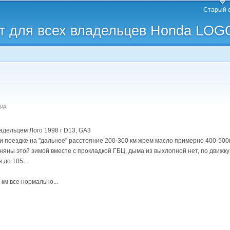
Перейти к
Старый 
основному
 для всех владельцев Honda LOG
содержанию
орд
адельцем Лого 1998 г D13, GA3
и поездке на "дальнее" расстояние 200-300 км жрем масло примерно 400-500
ны этой зимой вместе с прокладкой ГБЦ, дыма из выхлопной нет, по движку 
 до 105...
 км все нормально...