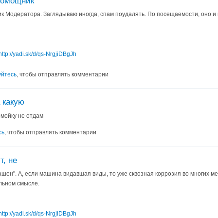
помощник
к Модератора. Заглядываю иногда, спам поудалять. По посещаемости, оно и 
http://yadi.sk/d/qs-NrgjiDBgJh
уйтесь
, чтобы отправлять комментарии
 какую
омойку не отдам
сь
, чтобы отправлять комментарии
т, не
крашен". А, если машина видавшая виды, то уже сквозная коррозия во многих м
альном смысле.
http://yadi.sk/d/qs-NrgjiDBgJh