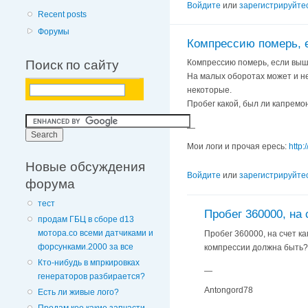
Войдите
или
зарегистрируйте
Recent posts
Форумы
Компрессию померь, 
Поиск по сайту
Компрессию померь, если выш
На малых оборотах может и не 
некоторые.
Пробег какой, был ли капремо
—
Мои логи и прочая ересь:
http:
Новые обсуждения
Войдите
или
зарегистрируйте
форума
тест
Пробег 360000, на 
продам ГБЦ в сборе d13
мотора.со всеми датчиками и
Пробег 360000, на счет к
форсунками.2000 за все
компрессии должна быть?
Кто-нибудь в мпркировках
—
генераторов разбирается?
Antongord78
Есть ли живые лого?