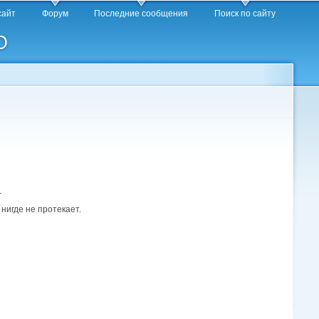
сайт
Форум
Последние сообщения
Поиск по сайту
O
г
нигде не протекает.