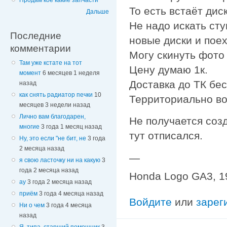
Продам кое какие запчасти
То есть встаёт дис
Дальше
Не надо искать сту
Последние
новые диски и поех
комментарии
Могу скинуть фото 
Там уже кстате на тот
Цену думаю 1к.
момент
6 месяцев 1 неделя
Доставка до ТК бес
назад
как снять радиатор печки
10
Территориально во
месяцев 3 недели назад
Лично вам благодарен,
Не получается созд
многие
3 года 1 месяц назад
тут отписался.
Ну, это если "не бит, не
3 года
2 месяца назад
—
я свою ласточку ни на какую
3
года 2 месяца назад
Honda Logo GA3, 19
ау
3 года 2 месяца назад
приём
3 года 4 месяца назад
Войдите
или
зарег
Ни о чем
3 года 4 месяца
назад
Я, типа, старший помощник
3