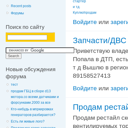
стартер
Recent posts
и тд.
Куплю/продам
Форумы
Войдите
или
зарег
Поиск по сайту
Запчасти/ДВС
Приветствую владе
Попала в ДТП, есть
т д Вышлю в регио
Новые обсуждения
89158527413
форума
тест
Войдите
или
зарег
продам ГБЦ в сборе d13
мотора.со всеми датчиками и
форсунками.2000 за все
Продам реста
Кто-нибудь в мпркировках
генераторов разбирается?
Продам рестайл ск
Есть ли живые лого?
вентилируемых тор