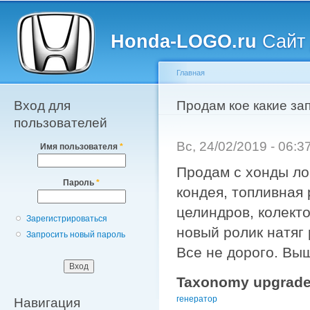
Главное меню
Пе
о
Honda-LOGO.ru
Сайт 
с
Главная
Вход для
Вы здесь
Продам кое какие за
пользователей
Вс, 24/02/2019 - 06:
Имя пользователя
*
Продам с хонды ло
Пароль
*
кондея, топливная
целиндров, колекто
Зарегистрироваться
новый ролик натяг
Запросить новый пароль
Все не дорого. Вы
Taxonomy upgrade
генератор
Навигация