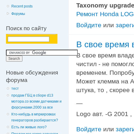
Taxonomy upgrade
Recent posts
Ремонт Honda LO
Форумы
Войдите
или
зарег
Поиск по сайту
В свое время 
В свое время владе
чистил - не помогл
Новые обсуждения
временем. Попробу
форума
Может клемма на АК
штука, то , скорее 
тест
продам ГБЦ в сборе d13
мотора.со всеми датчиками и
—
форсунками.2000 за все
Logo авт. -G 2001 
Кто-нибудь в мпркировках
генераторов разбирается?
Есть ли живые лого?
Войдите
или
зарег