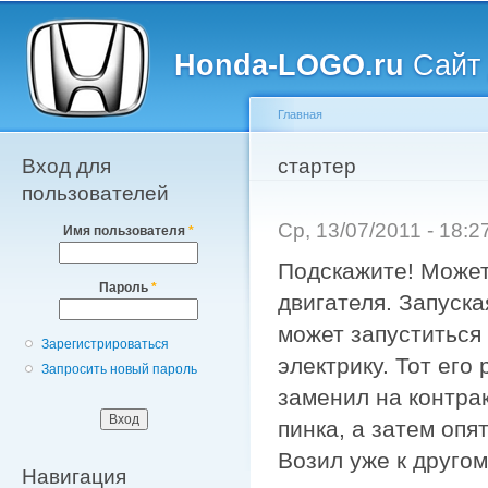
Главное меню
Пе
о
Honda-LOGO.ru
Сайт 
с
Главная
Вход для
Вы здесь
стартер
пользователей
Ср, 13/07/2011 - 18:
Имя пользователя
*
Подскажите! Может
Пароль
*
двигателя. Запуска
может запуститься 
Зарегистрироваться
электрику. Тот его
Запросить новый пароль
заменил на контра
пинка, а затем опят
Возил уже к другом
Навигация