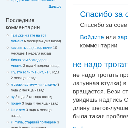
Продам кое какие запчасти
Дальше
Спасибо за 
Последние
Спасибо за сове
комментарии
Там уже кстате на тот
Войдите
или
зар
момент
6 месяцев 4 дня назад
комментарии
как снять радиатор печки
10
месяцев 1 неделя назад
Лично вам благодарен,
не надо трога
многие
3 года 4 недели назад
Ну, это если "не бит, не
3 года
не надо трогать пр
2 месяца назад
латунная втулка) в
я свою ласточку ни на какую
3
вращается. Вези с
года 2 месяца назад
ау
3 года 2 месяца назад
увидишь надпись 
приём
3 года 4 месяца назад
длину щеток-лучше
Ни о чем
3 года 4 месяца
была такая проблем
назад
Я, типа, старший помощник
3
года 8 месяцев назад