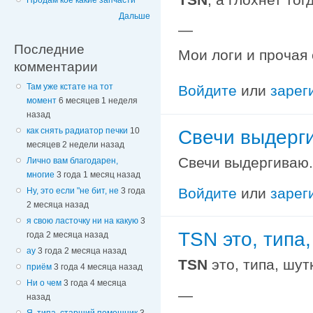
Продам кое какие запчасти
Дальше
—
Последние
Мои логи и прочая
комментарии
Там уже кстате на тот
Войдите
или
зарег
момент
6 месяцев 1 неделя
назад
как снять радиатор печки
10
Свечи выдерг
месяцев 2 недели назад
Свечи выдергиваю.
Лично вам благодарен,
многие
3 года 1 месяц назад
Войдите
или
зарег
Ну, это если "не бит, не
3 года
2 месяца назад
я свою ласточку ни на какую
3
TSN это, типа
года 2 месяца назад
ау
3 года 2 месяца назад
TSN
это, типа, шут
приём
3 года 4 месяца назад
Ни о чем
3 года 4 месяца
—
назад
Я, типа, старший помощник
3