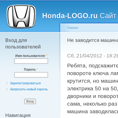
Главное меню
Пе
о
Honda-LOGO.ru
Сайт 
с
Главная
Вход для
Вы здесь
Не заводится машин
пользователей
Сб, 21/04/2012 - 18:
Имя пользователя
*
Ребята, подскажит
Пароль
*
повороте ключа ла
крутится, но машин
Зарегистрироваться
электрика 50 на 50
Запросить новый пароль
дворники и поворо
сама, неколько ра
машина заводилась
Навигация