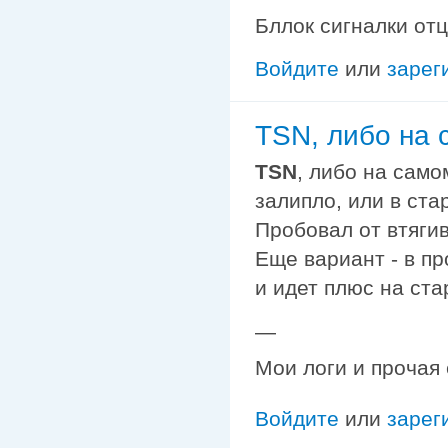
Бллок сигналки отц
Войдите
или
зарег
TSN, либо на 
TSN
, либо на само
залипло, или в ста
Пробовал от втяги
Еще вариант - в п
и идет плюс на ста
—
Мои логи и прочая
Войдите
или
зарег