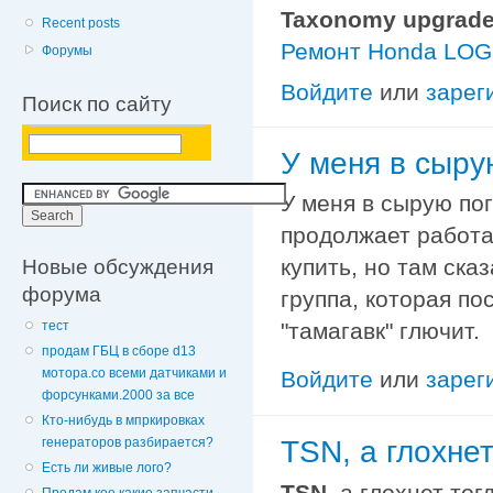
Taxonomy upgrade
Recent posts
Ремонт Honda LO
Форумы
Войдите
или
зарег
Поиск по сайту
У меня в сыру
У меня в сырую пог
продолжает работа
Новые обсуждения
купить, но там ска
форума
группа, которая по
"тамагавк" глючит.
тест
продам ГБЦ в сборе d13
мотора.со всеми датчиками и
Войдите
или
зарег
форсунками.2000 за все
Кто-нибудь в мпркировках
TSN, а глохнет
генераторов разбирается?
Есть ли живые лого?
TSN
, а глохнет тог