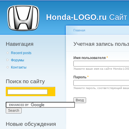
Главное меню
Пе
о
Honda-LOGO.ru
Сайт 
с
Главная
Навигация
Вы здесь
Учетная запись поль
Главные вкладки
Recent posts
Имя пользователя
*
Форумы
Контакты
Укажите ваше имя на сайте Honda-LOG
Пароль
*
Поиск по сайту
Укажите пароль, соответствующий ваш
Новые обсуждения