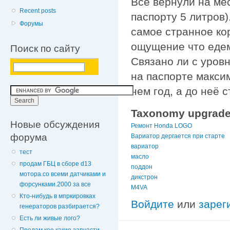
Всё вернули на мес
Recent posts
паспорту 5 литров)
Форумы
самое странное ко
ощущение что едем
Поиск по сайту
Связано ли с уров
на паспорте макси
нем год, а до неё 
Taxonomy upgrade
Новые обсуждения
Ремонт Honda LOGO
форума
Вариатор дергается при старте
вариатор
тест
масло
продам ГБЦ в сборе d13
поддон
мотора.со всеми датчиками и
дикстрон
форсунками.2000 за все
M4VA
Кто-нибудь в мпркировках
Войдите
или
зарег
генераторов разбирается?
Есть ли живые лого?