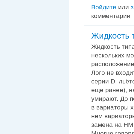
Войдите
или
комментарии
Жидкость т
Жидкость типа
нескольких м
расположением
Лого не входи
серии D, льёт
еще ранее), н
умирают. До 
в вариаторы х
нем вариатор
замена на HM
Многие говоря