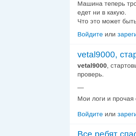
Машина теперь трог
едет ни в какую.
Что это может быт
Войдите
или
зарег
vetal9000, ста
vetal9000
, стартов
проверь.
—
Мои логи и прочая
Войдите
или
зарег
Все ребят спа