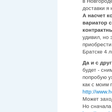
в Новгороде
доставки я 
А насчет к
вариатор с
контрактн
удивил, но 
приобрести 
Братске 4 л
Да и с дру
будет - сни
попробую уж
как с моим
http://www.
Может захо
Но сначала