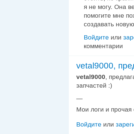
я не могу. Она в
помогите мне по
создавать новую
Войдите
или
зар
комментарии
vetal9000, пр
vetal9000
, предла
запчастей :)
—
Мои логи и прочая
Войдите
или
зарег