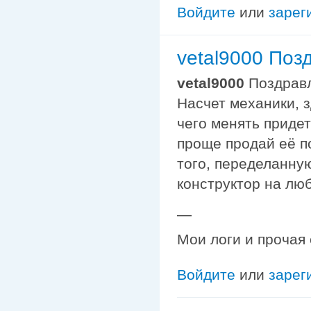
Войдите
или
зарег
vetal9000 Поз
vetal9000
Поздрав
Насчет механики, з
чего менять приде
проще продай её п
того, переделанну
конструктор на лю
—
Мои логи и прочая
Войдите
или
зарег