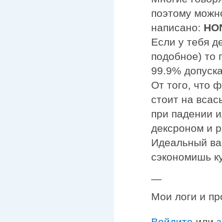
поэтому можно
написано:
HO
Если у тебя 
подобное) то 
99.9% допуска
От того, что 
стоит на всас
при падении 
дексроном и 
Идеальный вар
сэкономишь ку
—
Мои логи и пр
Войдите
или