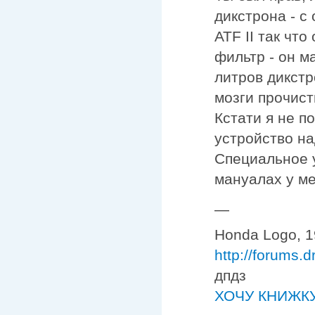
дикстрона - с
ATF II так чт
фильтр - он м
литров дикстр
мозги прочист
Кстати я не п
устройство над
Специальное у
мануалах у ме
—
Honda Logo, 19
http://forums.
дпдз
ХОЧУ КНИЖКУ