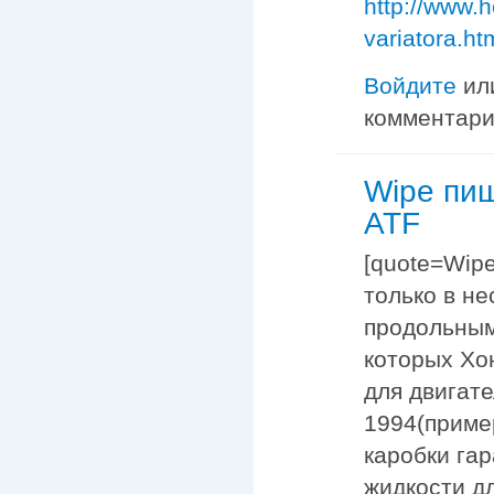
http://www.h
variatora.ht
Войдите
ил
комментар
Wipe пи
ATF
[quote=Wipe
только в н
продольным
которых Хон
для двигате
1994(приме
каробки га
жидкости д