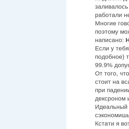
заливалось
работали н
Многие гово
поэтому мо
написано:
Если у теб
подобное) т
99.9% допус
От того, чт
стоит на вс
при падени
дексроном 
Идеальный 
сэкономишь 
Кстати я во