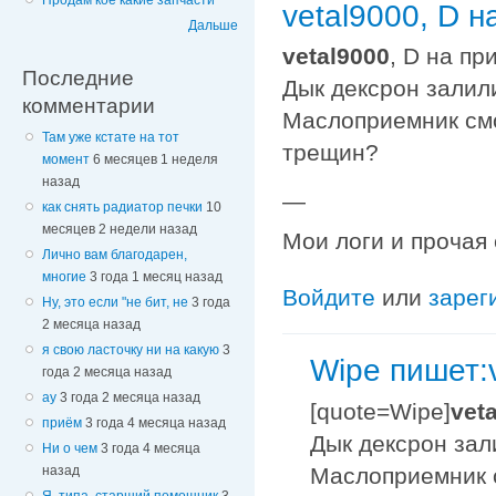
Продам кое какие запчасти
vetal9000, D н
Дальше
vetal9000
, D на пр
Последние
Дык дексрон залил
комментарии
Маслоприемник смо
Там уже кстате на тот
трещин?
момент
6 месяцев 1 неделя
назад
—
как снять радиатор печки
10
месяцев 2 недели назад
Мои логи и прочая
Лично вам благодарен,
многие
3 года 1 месяц назад
Войдите
или
зарег
Ну, это если "не бит, не
3 года
2 месяца назад
я свою ласточку ни на какую
3
Wipe пишет:v
года 2 месяца назад
ау
3 года 2 месяца назад
[quote=Wipe]
vet
приём
3 года 4 месяца назад
Дык дексрон зал
Ни о чем
3 года 4 месяца
Маслоприемник с
назад
Я, типа, старший помощник
3