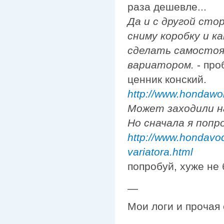
раза дешевле...
Да и с другой сто
сниму коробку и к
сделать самостоят
вариатором.
- про
ценник конский.
http://www.hondawo
Может заходили 
Но сначала я попр
http://www.hondavod
variatora.html
попробуй, хуже не 
—
Мои логи и прочая