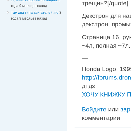
трещин?[/quote]
года 9 месяцев назад
там два типа двигателей, по
3
Декстрон для на
года 9 месяцев назад
декстрон, промы
Страница 16, рук
~4л, полная ~7л.
—
Honda Logo, 1999
http://forums.dr
дпдз
ХОЧУ КНИЖКУ П
Войдите
или
зар
комментарии