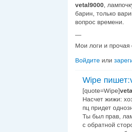
vetal9000
, лампочк
барин, только вари
вопрос времени.
—
Мои логи и прочая
Войдите
или
зарег
Wipe пишет:v
[quote=Wipe]
vet
Насчет жижи: хо
пц придет однозн
Ты был прав, лам
с обратной сторо