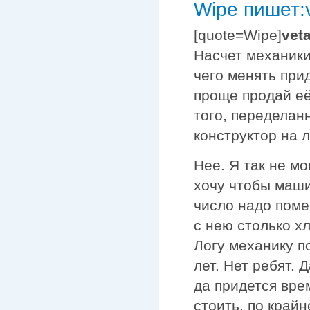
Wipe пишет:
[quote=Wipe]
vet
Насчет механики,
чего менять при
проще продай её
того, переделан
конструктор на л
Нее. Я так не мо
хочу чтобы маши
число надо поме
с нею столько х
Логу механику п
лет. Нет ребят. 
да придется врем
стоить, по край