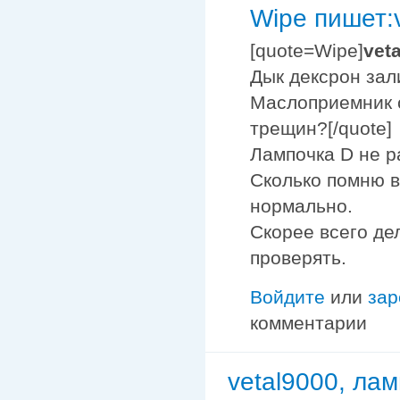
Wipe пишет:v
[quote=Wipe]
vet
Дык дексрон зал
Маслоприемник с
трещин?[/quote]
Лампочка D не р
Сколько помню в
нормально.
Скорее всего де
проверять.
Войдите
или
зар
комментарии
vetal9000, ла