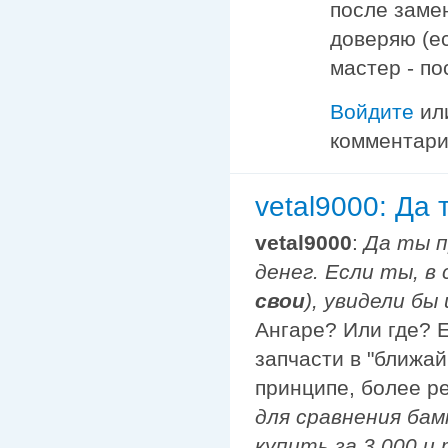
после заме
доверяю (е
мастер - по
Войдите
ил
комментар
vetal9000: Да 
vetal9000
:
Да ты п
денег. Если ты, в
свои
), увидели б
Ангаре? Или где? 
запчасти в "ближай
принципе, более р
для сравнения ба
купить за 3 000 и 