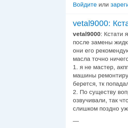
Войдите
или
зарег
vetal9000: Кст
vetal9000
: Кстати 
после замены жидк
они его рекомендую
масла точно ничего
1. я не мастер, ак
машины ремонтирует
берется, тк попада
2. По существу во
озвучивали, так чт
слишком поздно уж
—