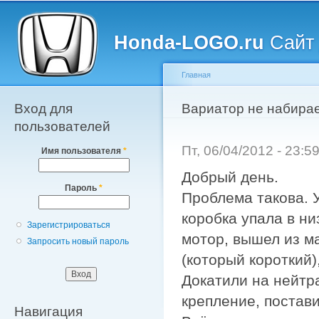
Главное меню
Пе
о
Honda-LOGO.ru
Сайт 
с
Главная
Вход для
Вы здесь
Вариатор не набирае
пользователей
Пт, 06/04/2012 - 23:
Имя пользователя
*
Добрый день.
Пароль
*
Проблема такова. 
коробка упала в н
Зарегистрироваться
мотор, вышел из м
Запросить новый пароль
(который короткий)
Докатили на нейтра
крепление, постав
Навигация