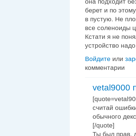
она подходит бе
берет и по этом
в пустую. Не пл
все соленоиды ц
Кстати я не пон
устройство надо
Войдите
или
зар
комментарии
vetal9000 
[quote=vetal9
считай ошибки
обычного декс
[/quote]
Ты был прав, 