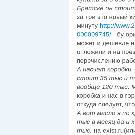
Братске он стоит
за три это новый к
минуту
http://www.2
000009745/
- бу ор
может и дешевле н
отложили и на поез
перечислению работ
А насчет коробки 
стоит 35 тыс и то
вообще 120 тыс. М
коробка и нас в го
откуда следует, чт
А вот масло я по 
тыс в месяц да и 
тыс.
на exist.ru(и