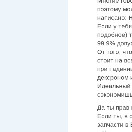
Многие гово
поэтому мо
написано:
Если у теб
подобное) т
99.9% допус
От того, чт
стоит на вс
при падени
дексроном 
Идеальный 
сэкономишь 
Да ты прав 
Если ты, в
запчасти в 