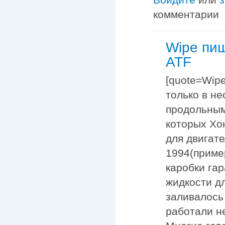
комментарии
Wipe пи
ATF
[quote=Wipe
только в н
продольным
которых Хон
для двигате
1994(приме
каробки га
жидкости д
заливалось
работали н