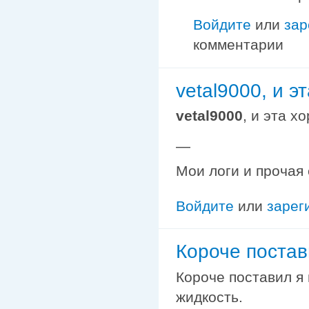
Войдите
или
зар
комментарии
vetal9000, и э
vetal9000
, и эта х
—
Мои логи и прочая
Войдите
или
зарег
Короче постав
Короче поставил я
жидкость.