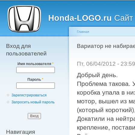
Главное меню
Пе
о
Honda-LOGO.ru
Сайт 
с
Главная
Вход для
Вы здесь
Вариатор не набирае
пользователей
Пт, 06/04/2012 - 23:
Имя пользователя
*
Добрый день.
Пароль
*
Проблема такова. 
коробка упала в н
Зарегистрироваться
мотор, вышел из м
Запросить новый пароль
(который короткий)
Докатили на нейтра
крепление, постав
Навигация