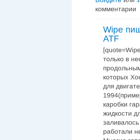
комментарии
Wipe пи
ATF
[quote=Wipe
только в н
продольным
которых Хон
для двигате
1994(приме
каробки га
жидкости д
заливалось
работали н