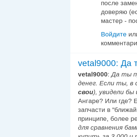
после заме
доверяю (е
мастер - по
Войдите
ил
комментар
vetal9000: Да 
vetal9000
:
Да ты п
денег. Если ты, в
свои
), увидели б
Ангаре? Или где? 
запчасти в "ближай
принципе, более р
для сравнения ба
купить за 3 000 и 