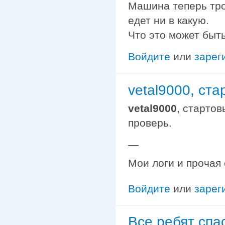
Машина теперь трог
едет ни в какую.
Что это может быт
Войдите
или
зарег
vetal9000, ста
vetal9000
, стартов
проверь.
—
Мои логи и прочая
Войдите
или
зарег
Все ребят спа