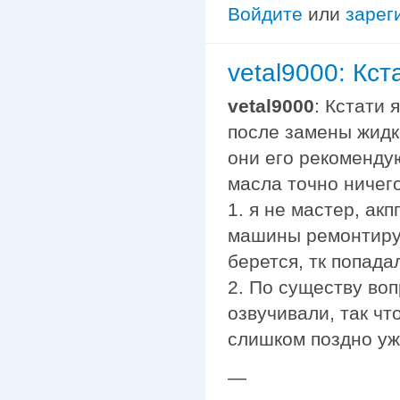
Войдите
или
зарег
vetal9000: Кст
vetal9000
: Кстати 
после замены жидк
они его рекомендую
масла точно ничего
1. я не мастер, ак
машины ремонтирует
берется, тк попада
2. По существу во
озвучивали, так чт
слишком поздно уж
—