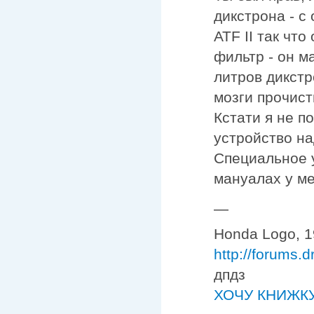
дикстрона - с
ATF II так чт
фильтр - он м
литров дикстр
мозги прочист
Кстати я не п
устройство над
Специальное у
мануалах у ме
—
Honda Logo, 19
http://forums.
дпдз
ХОЧУ КНИЖКУ