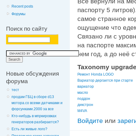
Всё вернули на мес
Recent posts
паспорту 5 литров)
Форумы
самое странное ко
ощущение что едем
Поиск по сайту
Связано ли с уров
на паспорте макси
нем год, а до неё 
Taxonomy upgrade
Новые обсуждения
Ремонт Honda LOGO
форума
Вариатор дергается при старте
вариатор
тест
масло
продам ГБЦ в сборе d13
поддон
мотора.со всеми датчиками и
дикстрон
форсунками.2000 за все
M4VA
Кто-нибудь в мпркировках
Войдите
или
зарег
генераторов разбирается?
Есть ли живые лого?