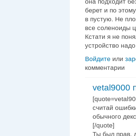
она подходит бе
берет и по этом
в пустую. Не пл
все соленоиды ц
Кстати я не пон
устройство надо
Войдите
или
зар
комментарии
vetal9000 
[quote=vetal9
считай ошибки
обычного декс
[/quote]
Ты был прав, 