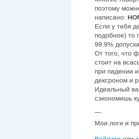
поэтому можно
написано:
HO
Если у тебя 
подобное) то 
99.9% допуска
От того, что 
стоит на всас
при падении 
дексроном и 
Идеальный вар
сэкономишь ку
—
Мои логи и пр
Войдите
или