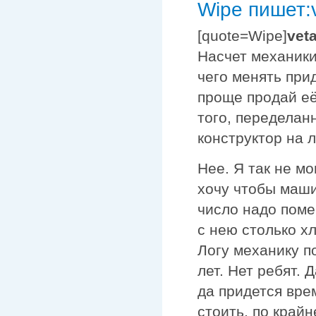
Wipe пишет:
[quote=Wipe]
vet
Насчет механики,
чего менять при
проще продай её
того, переделан
конструктор на л
Нее. Я так не мо
хочу чтобы маши
число надо поме
с нею столько х
Логу механику п
лет. Нет ребят. 
да придется врем
стоить, по край