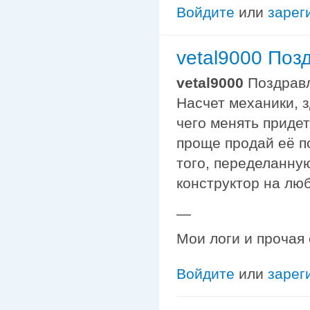
Войдите
или
зарег
vetal9000 Поз
vetal9000
Поздрав
Насчет механики, з
чего менять приде
проще продай её п
того, переделанну
конструктор на лю
—
Мои логи и прочая
Войдите
или
зарег