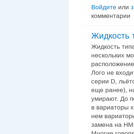
Войдите
или
комментарии
Жидкость т
Жидкость типа
нескольких м
расположением
Лого не входи
серии D, льёт
еще ранее), н
умирают. До 
в вариаторы х
нем вариатор
замена на HM
Многие говоря