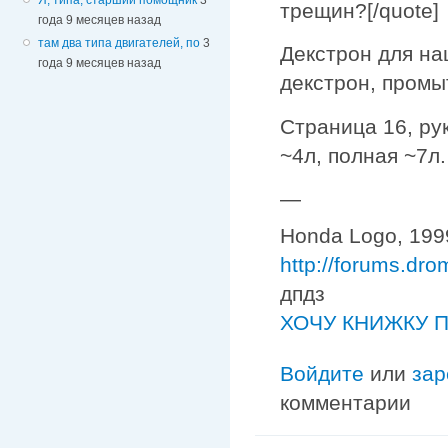
трещин?[/quote]
года 9 месяцев назад
там два типа двигателей, по
3
Декстрон для на
года 9 месяцев назад
декстрон, промы
Страница 16, рук
~4л, полная ~7л.
—
Honda Logo, 1999
http://forums.dr
дпдз
ХОЧУ КНИЖКУ П
Войдите
или
зар
комментарии