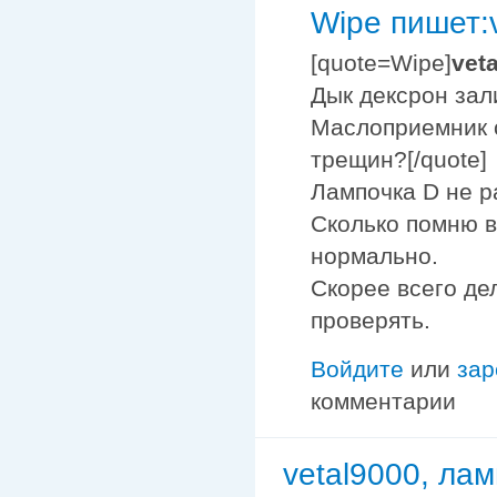
Wipe пишет:v
[quote=Wipe]
vet
Дык дексрон зал
Маслоприемник с
трещин?[/quote]
Лампочка D не р
Сколько помню в
нормально.
Скорее всего де
проверять.
Войдите
или
зар
комментарии
vetal9000, ла