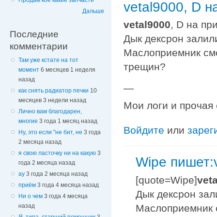
Продам кое какие запчасти
vetal9000, D н
Дальше
vetal9000
, D на пр
Последние
Дык дексрон залил
комментарии
Маслоприемник смо
Там уже кстате на тот
трещин?
момент
6 месяцев 1 неделя
назад
—
как снять радиатор печки
10
месяцев 3 недели назад
Мои логи и прочая
Лично вам благодарен,
многие
3 года 1 месяц назад
Войдите
или
зарег
Ну, это если "не бит, не
3 года
2 месяца назад
я свою ласточку ни на какую
3
Wipe пишет:v
года 2 месяца назад
ау
3 года 2 месяца назад
[quote=Wipe]
vet
приём
3 года 4 месяца назад
Дык дексрон зал
Ни о чем
3 года 4 месяца
Маслоприемник с
назад
Я, типа, старший помощник
3