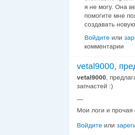
я не могу. Она в
помогите мне по
создавать новую
Войдите
или
зар
комментарии
vetal9000, пр
vetal9000
, предла
запчастей :)
—
Мои логи и прочая
Войдите
или
зарег