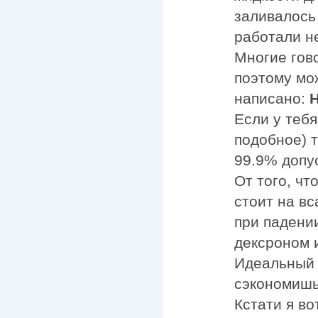
заливалось
работали н
Многие гово
поэтому мо
написано:
Если у теб
подобное) т
99.9% допус
От того, чт
стоит на вс
при падени
дексроном 
Идеальный 
сэкономишь 
Кстати я во