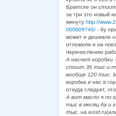
Братске он стоит
за три это новый к
минуту
http://www.2
000009745/
- бу ор
может и дешевле н
отложили и на поез
перечислению работ
А насчет коробки 
стоит 35 тыс и то
вообще 120 тыс. М
коробка и нас в го
откуда следует, чт
А вот масло я по 
тыс в месяц да и 
тыс.
на exist.ru(и