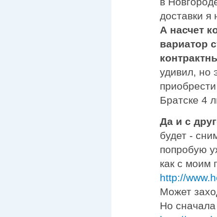
в Новгороде
доставки я 
А насчет к
вариатор с
контрактн
удивил, но 
приобрести 
Братске 4 л
Да и с дру
будет - сни
попробую уж
как с моим
http://www.
Может захо
Но сначала