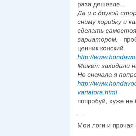
раза дешевле...
Да и с другой сто
сниму коробку и к
сделать самостоят
вариатором.
- про
ценник конский.
http://www.hondawo
Может заходили 
Но сначала я попр
http://www.hondavod
variatora.html
попробуй, хуже не 
—
Мои логи и прочая