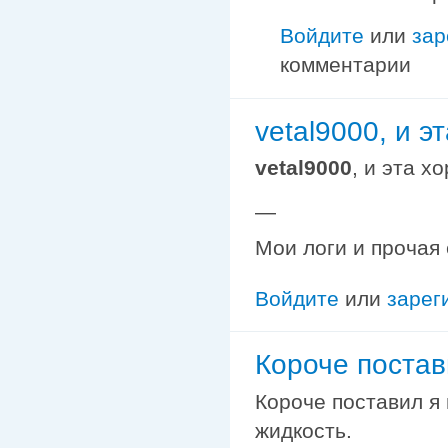
Войдите
или
зар
комментарии
vetal9000, и э
vetal9000
, и эта х
—
Мои логи и прочая
Войдите
или
зарег
Короче постав
Короче поставил я
жидкость.