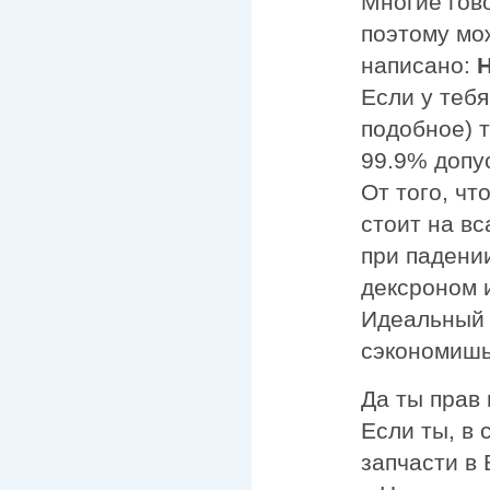
Многие гово
поэтому мо
написано:
Если у теб
подобное) т
99.9% допус
От того, чт
стоит на вс
при падени
дексроном 
Идеальный 
сэкономишь 
Да ты прав 
Если ты, в
запчасти в 