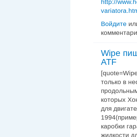
http://www.h
variatora.ht
Войдите
ил
комментар
Wipe пи
ATF
[quote=Wipe
только в н
продольным
которых Хон
для двигате
1994(приме
каробки га
жидкости д