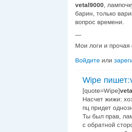
vetal9000
, лампочк
барин, только вари
вопрос времени.
—
Мои логи и прочая
Войдите
или
зарег
Wipe пишет:v
[quote=Wipe]
vet
Насчет жижи: хо
пц придет однозн
Ты был прав, лам
с обратной сторо