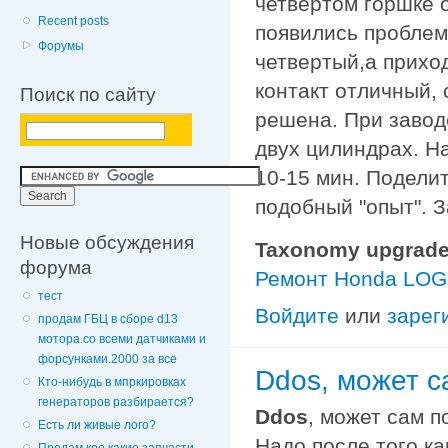
четвертом горшке 
Recent posts
появились проблем
Форумы
четвертый,а прихо
контакт отличный,
Поиск по сайту
решена. При заводе
двух цилиндрах. Н
10-15 мин. Подели
подобный "опыт". 
Новые обсуждения
Taxonomy upgrade
форума
Ремонт Honda LO
тест
Войдите
или
зарег
продам ГБЦ в сборе d13
мотора.со всеми датчиками и
форсунками.2000 за все
Ddos, может с
Кто-нибудь в мпркировках
генераторов разбирается?
Ddos
, может сам 
Есть ли живые лого?
Надо после того ка