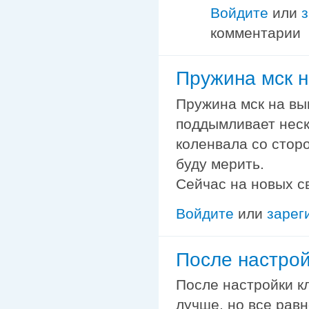
Войдите
или
комментарии
Пружина мск н
Пружина мск на вы
поддымливает неск
коленвала со стор
буду мерить.
Сейчас на новых св
Войдите
или
зарег
После настрой
После настройки кл
лучше, но все равн