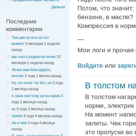
Продам кое какие запчасти
Потом, что значит:
Дальше
бензине, в масле?
Последние
Компрессия в норм
комментарии
Там уже кстате на тот
—
момент
6 месяцев 1 неделя
Мои логи и прочая
назад
как снять радиатор печки
10
месяцев 2 недели назад
Войдите
или
зарег
Лично вам благодарен,
многие
3 года 1 месяц назад
Ну, это если "не бит, не
3 года
В толстом на
2 месяца назад
В толстом нагаре
я свою ласточку ни на какую
3
года 2 месяца назад
норме, электрик
ау
3 года 2 месяца назад
На момент напис
приём
3 года 4 месяца назад
залиты. Чек гори
Ни о чем
3 года 4 месяца
назад
это пропуски во 
Я, типа, старший помощник
3