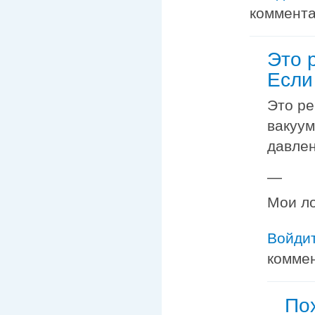
коммент
Это 
Если
Это ре
вакуум
давлен
—
Мои ло
Войди
комме
По