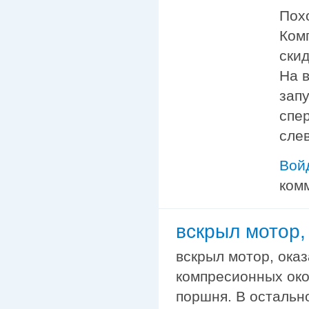
Пох
Комп
ски
На в
запу
спер
слев
Вой
ком
вскрыл мотор,
вскрыл мотор, оказ
компресионных око
поршня. В остально