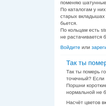
поменяю шатунные 
По каталогам у них
старых вкладышах 
бьется.
По кольцам есть st
не растачивается б
Войдите
или
зарег
Так ты помер
Так ты померь г
точечный? Если 
Поршни короткие
нормальной не б
Насчёт цветов в