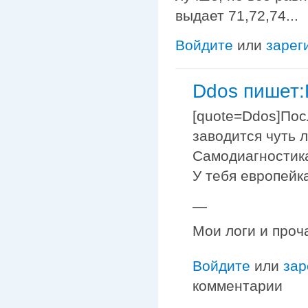
выдает 71,72,74...
Войдите
или
зарег
Ddos пишет:
[quote=Ddos]Пос
заводится чуть л
Самодиагностика 
У тебя европейк
—
Мои логи и проч
Войдите
или
зар
комментарии