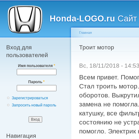
Главное меню
Пе
о
Honda-LOGO.ru
Сайт 
с
Главная
Вход для
Вы здесь
Троит мотор
пользователей
Вс, 18/11/2018 - 14:
Имя пользователя
*
Всем привет. Помог
Пароль
*
Стал троить мотор.
оборотов. Выкрутил
Зарегистрироваться
замена не помогла
Запросить новый пароль
катушку, все филь
состоянию не устр
помогло. Электрик 
Навигация