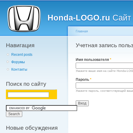
Главное меню
Пе
о
Honda-LOGO.ru
Сайт 
с
Главная
Навигация
Вы здесь
Учетная запись поль
Главные вкладки
Recent posts
Имя пользователя
*
Форумы
Контакты
Укажите ваше имя на сайте Honda-LOG
Пароль
*
Поиск по сайту
Укажите пароль, соответствующий ваш
Новые обсуждения