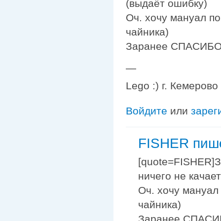
(выдаёт ошибку)
Оч. хочу мануал по
чайника)
Заранее СПАСИБО !
—
Lego :) г. Кемерово
Войдите
или
зарег
FISHER пише
[quote=FISHER]З
ничего не качае
Оч. хочу мануал
чайника)
Заранее СПАСИБО