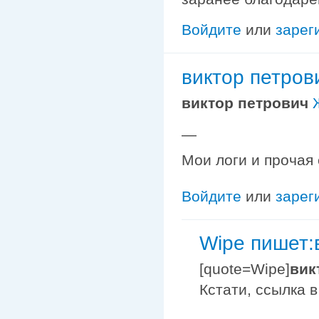
Войдите
или
зарег
виктор петро
виктор петрович
—
Мои логи и прочая
Войдите
или
зарег
Wipe пишет:
[quote=Wipe]
вик
Кстати, ссылка 