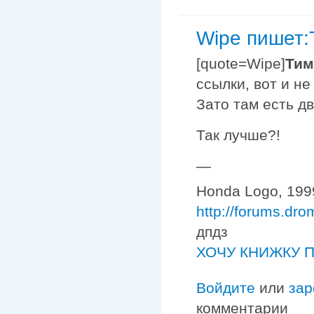
Wipe пишет:
[quote=Wipe]
Тим
ссылки, вот и не 
Зато там есть дв
Так лучше?!
—
Honda Logo, 1999
http://forums.dr
дпдз
ХОЧУ КНИЖКУ П
Войдите
или
зар
комментарии