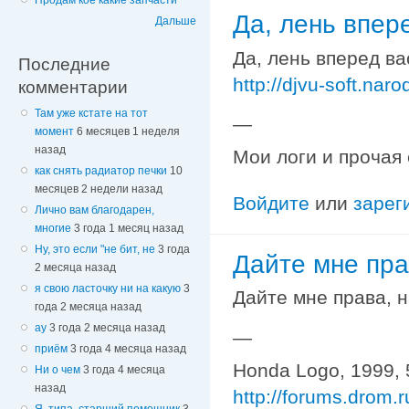
Продам кое какие запчасти
Да, лень впер
Дальше
Да, лень вперед ва
Последние
http://djvu-soft.nar
комментарии
Там уже кстате на тот
—
момент
6 месяцев 1 неделя
назад
Мои логи и прочая
как снять радиатор печки
10
месяцев 2 недели назад
Войдите
или
зарег
Лично вам благодарен,
многие
3 года 1 месяц назад
Ну, это если "не бит, не
3 года
Дайте мне пра
2 месяца назад
я свою ласточку ни на какую
3
Дайте мне права, н
года 2 месяца назад
ау
3 года 2 месяца назад
—
приём
3 года 4 месяца назад
Honda Logo, 1999, 
Ни о чем
3 года 4 месяца
назад
http://forums.drom.
Я, типа, старший помощник
3