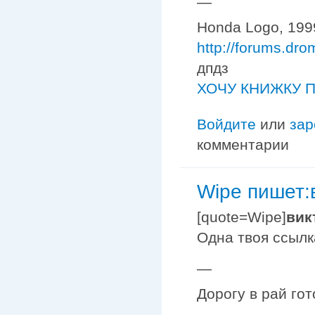
—
Honda Logo, 1999
http://forums.dr
дпдз
ХОЧУ КНИЖКУ П
Войдите
или
зар
комментарии
Wipe пишет:
[quote=Wipe]
вик
Одна твоя ссылк
—
Дорогу в рай го