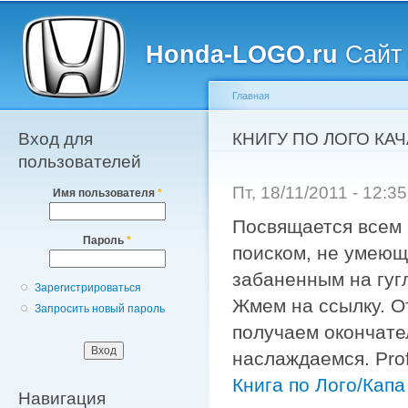
Главное меню
Пе
о
Honda-LOGO.ru
Сайт 
с
Главная
Вход для
Вы здесь
КНИГУ ПО ЛОГО КАЧА
пользователей
Пт, 18/11/2011 - 12:
Имя пользователя
*
Посвящается всем 
Пароль
*
поиском, не умеющ
забаненным на гуг
Зарегистрироваться
Жмем на ссылку. О
Запросить новый пароль
получаем окончате
наслаждаемся. Profi
Книга по Лого/Капа
Навигация