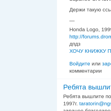
Держи такую сс
—
Honda Logo, 1999
http://forums.dr
дпдз
ХОЧУ КНИЖКУ П
Войдите
или
зар
комментарии
Ребята вышли
Ребята вышлите по
1997г.
taratorin@ng
заранее благодарен