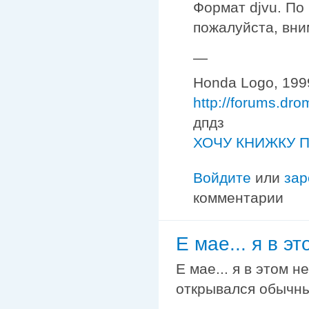
Формат djvu. По 
пожалуйста, вни
—
Honda Logo, 1999
http://forums.dr
дпдз
ХОЧУ КНИЖКУ П
Войдите
или
зар
комментарии
Е мае... я в э
Е мае... я в этом 
открывался обычным