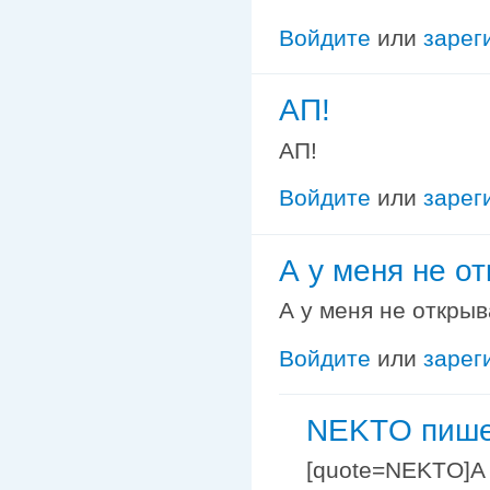
Войдите
или
зарег
АП!
АП!
Войдите
или
зарег
А у меня не от
А у меня не открыв
Войдите
или
зарег
NEKTO пишет
[quote=NEKTO]А 