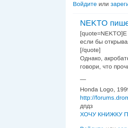
Войдите
или
зарег
NEKTO пишет
[quote=NEKTO]Е 
если бы открыва
[/quote]
Однако, акробат
говори, что проч
—
Honda Logo, 1999
http://forums.dr
дпдз
ХОЧУ КНИЖКУ П