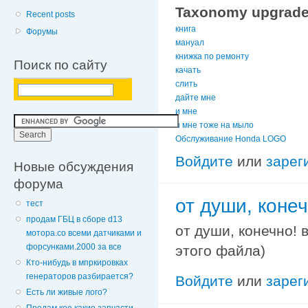
Taxonomy upgrade
Recent posts
книга
Форумы
мануал
книжка по ремонту
Поиск по сайту
качать
слить
дайте мне
и мне
и мне тоже на мыло
Обслуживание Honda LOGO
Войдите
или
зарег
Новые обсуждения
форума
от души, коне
тест
продам ГБЦ в сборе d13
от души, конечно! 
мотора.со всеми датчиками и
форсунками.2000 за все
этого файла)
Кто-нибудь в мпркировках
генераторов разбирается?
Войдите
или
зарег
Есть ли живые лого?