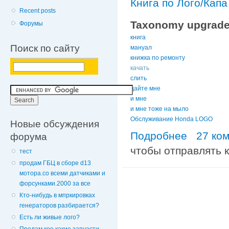
Книга по Лого/Капа
Recent posts
Taxonomy upgrade
Форумы
книга
Поиск по сайту
мануал
книжка по ремонту
качать
слить
дайте мне
и мне
и мне тоже на мыло
Обслуживание Honda LOGO
Новые обсуждения
Подробнее
о КНИГУ ПО Л
27 ко
форума
чтобы отправлять 
тест
продам ГБЦ в сборе d13
мотора.со всеми датчиками и
форсунками.2000 за все
Кто-нибудь в мпркировках
генераторов разбирается?
Есть ли живые лого?