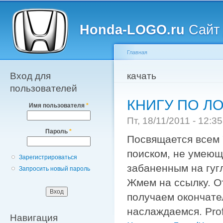
Главное меню
Пе
о
Honda-LOGO.ru
Сайт 
с
Главная
Вход для
Вы здесь
качать
пользователей
КНИГУ ПО ЛО
Имя пользователя
*
Пт, 18/11/2011 - 12:
Пароль
*
Посвящается всем 
поиском, не умеющ
Зарегистрироваться
забаненным на гуг
Запросить новый пароль
Жмем на ссылку. О
получаем окончате
наслаждаемся. Profi
Навигация