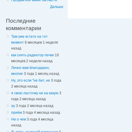
Продам кое какие запчасти
Дальше
Последние
комментарии
Там уже кстате на тот
момент
6 месяцев 1 неделя
назад
как снять радиатор печки
10
месяцев 2 недели назад
Лично вам благодарен,
многие
3 года 1 месяц назад
Ну, это если "не бит, не
3 года
2 месяца назад
я свою ласточку ни на какую
3
года 2 месяца назад
ау
3 года 2 месяца назад
приём
3 года 4 месяца назад
Ни о чем
3 года 4 месяца
назад
Я, типа, старший помощник
3