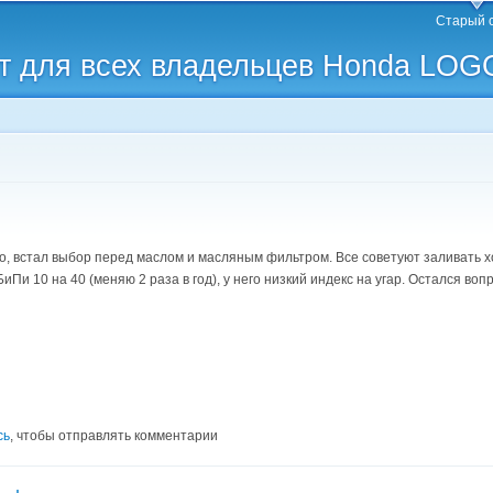
Перейти к
Старый 
основному
 для всех владельцев Honda LOG
содержанию
, встал выбор перед маслом и масляным фильтром. Все советуют заливать хон
иПи 10 на 40 (меняю 2 раза в год), у него низкий индекс на угар. Остался в
сь
, чтобы отправлять комментарии