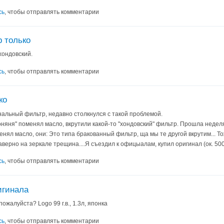
сь
, чтобы отправлять комментарии
 только
хондовский.
сь
, чтобы отправлять комментарии
ко
инальный фильтр, недавно столкнулся с такой проблемой.
няня" поменял масло, вкрутили какой-то "хондовский" фильтр. Прошла неделя,
менял масло, они: Это типа бракованный фильтр, ща мы те другой вкрутим... Т
верно на зеркале трещина....Я съездил к офицыалам, купил оригинал (ок. 500
сь
, чтобы отправлять комментарии
игинала
жалуйста? Logo 99 г.в., 1.3л, японка
сь
, чтобы отправлять комментарии