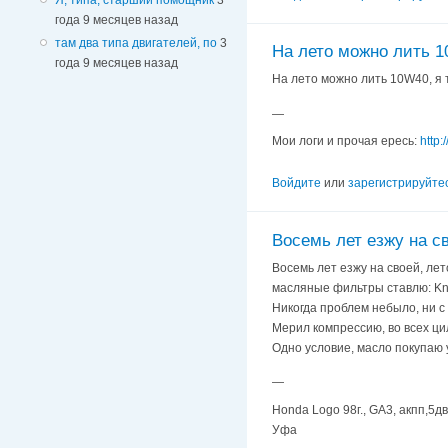
года 9 месяцев назад
там два типа двигателей, по
3
На лето можно лить 1
года 9 месяцев назад
На лето можно лить 10W40, я т
—
Мои логи и прочая ересь:
http:
Войдите
или
зарегистрируйте
Восемь лет езжу на с
Восемь лет езжу на своей, лет
масляные фильтры ставлю: Kn
Никогда проблем небыло, ни с 
Мерил компрессию, во всех ци
Одно условие, масло покупаю
—
Honda Logo 98г., GA3, акпп,5дв
Уфа