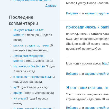
Продам кое какие запчасти
Nissan Lyberty, Honda Lead 90 
Дальше
Войдите
или
зарегистрируйте
Последние
комментарии
присоединяюсь к bamb
Там уже кстате на тот
присоединяюсь к
bambrik
зака
момент
6 месяцев 1 неделя
5w30 для ненового мотора сли
назад
Shell, по крайней мере у нас 
как снять радиатор печки
10
промывкой не пользуйся.
месяцев 2 недели назад
Лично вам благодарен,
—
многие
3 года 1 месяц назад
Мои логи и прочая ересь:
http:
Ну, это если "не бит, не
3 года
2 месяца назад
Войдите
или
зарегистрируйте
я свою ласточку ни на какую
3
года 2 месяца назад
Я вот тоже считаю, чт
ау
3 года 2 месяца назад
приём
3 года 4 месяца назад
Я вот тоже считаю, что житков
Ни о чем
3 года 4 месяца
случае, думаю надо лить 10 на
назад
Войдите
или
зарегистрируйте
Я, типа, старший помощник
3