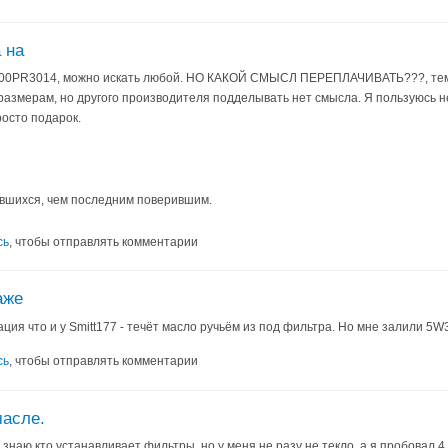
 на
400PR3014, можно искать любой. НО КАКОЙ СМЫСЛ ПЕРЕПЛАЧИВАТЬ???, тем
азмерам, но другого производителя подделывать нет смысла. Я пользуюсь н
росто подарок.
вшихся, чем последним поверившим.
сь
, чтобы отправлять комментарии
аже
ция что и у Smitt177 - течёт масло ручьём из под фильтра. Но мне залили 5W3
сь
, чтобы отправлять комментарии
масле.
е знаю кто устанавливает фильтры, но у меня не разу не текло, а я пробовал 