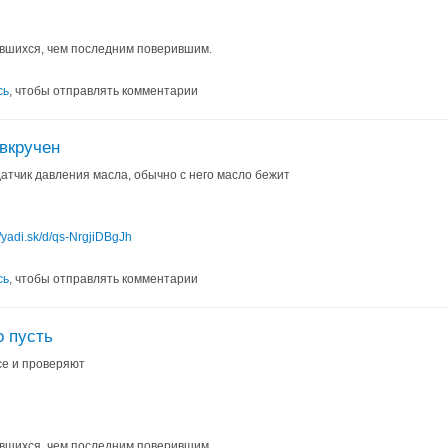
вшихся, чем последним поверившим.
сь
, чтобы отправлять комментарии
вкручен
датчик давления масла, обычно с него масло бежит
//yadi.sk/d/qs-NrgjiDBgJh
сь
, чтобы отправлять комментарии
о пусть
все и проверяют
вшихся, чем последним поверившим.