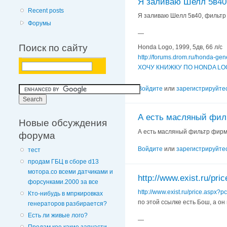
Я заливаю Шелл 5в40
Recent posts
Я заливаю Шелл 5в40, фильтр п
Форумы
—
Поиск по сайту
Honda Logo, 1999, 5дв, 66 л/с
http://forums.drom.ru/honda-ge
ХОЧУ КНИЖКУ ПО HONDA LOG
Войдите
или
зарегистрируйте
А есть масляный фи
Новые обсуждения
А есть масляный фильтр фирмы
форума
Войдите
или
зарегистрируйте
тест
продам ГБЦ в сборе d13
мотора.со всеми датчиками и
http://www.exist.ru/pri
форсунками.2000 за все
http://www.exist.ru/price.aspx
Кто-нибудь в мпркировках
по этой ссылке есть Бош, а он 
генераторов разбирается?
Есть ли живые лого?
—