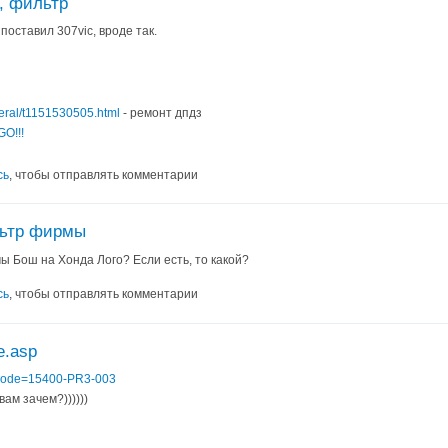
, фильтр
оставил 307vic, вроде так.
neral/t1151530505.html
- ремонт дпдз
O!!!
сь
, чтобы отправлять комментарии
льтр фирмы
 Бош на Хонда Лого? Если есть, то какой?
сь
, чтобы отправлять комментарии
ce.asp
?pcode=15400-PR3-003
вам зачем?))))))