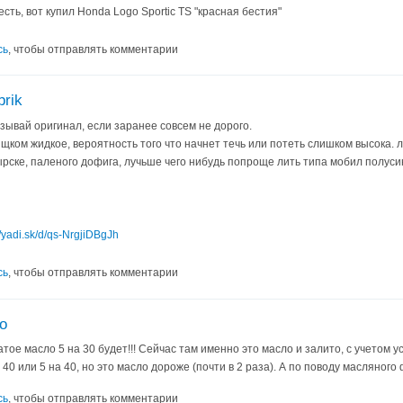
есть, вот купил Honda Logo Sportic TS "красная бестия"
сь
, чтобы отправлять комментарии
rik
зывай оригинал, если заранее совсем не дорого.
щком жидкое, вероятность того что начнет течь или потеть слишком высока. 
кырске, паленого дофига, лучьше чего нибудь попроще лить типа мобил полусинт
//yadi.sk/d/qs-NrgjiDBgJh
сь
, чтобы отправлять комментарии
о
атое масло 5 на 30 будет!!! Сейчас там именно это масло и залито, с учетом
 40 или 5 на 40, но это масло дороже (почти в 2 раза). А по поводу масляного
сь
, чтобы отправлять комментарии