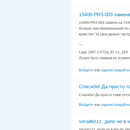
15400-PR3-003 замена
15400-PR3-003 замена на 15
больше чем оригинальный по р
качество! За свои деньги так п
—
Logo 1997 CVT,5д.,91 л.с.,16V
Лучше быть первым из усомни
Войдите
или
зарегистрируйте
Спасибо! Да просто т
Спасибо! Да просто таже ситуа
Войдите
или
зарегистрируйте
veradezzz, дело не в 
veradezzz, дело не в масле. Н