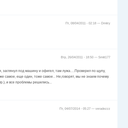
Пт, 08/04/2011 - 02:18 —
Dmitry
Втр, 26/04/2011 - 18:50 —
Smitt177
 заглянул под машину и офигел, там лужа.....Проверил по щупу,
оже самое, еще один, тоже самое... Не,говорят, мы не знаем почему
р.), и все проблемы решились...
Пт, 04/07/2014 - 05:27 —
veradezzz