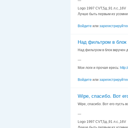
—
Logo 1997 CVT,5д.,91 л.с.,16V
Лучше быть первым из усомни
Войдите
или
зарегистрируйте
Над фильтром в блок 
Над фильтром в блок вкручен 
—
Мои логи и прочая ересь:
http:
Войдите
или
зарегистрируйте
Wipe, спасибо. Вот ег
Wipe, спасибо. Вот его пусть 
—
Logo 1997 CVT,5д.,91 л.с.,16V
Лучше быть первым из усомни