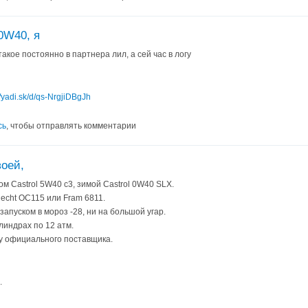
0W40, я
акое постоянно в партнера лил, а сей час в логу
//yadi.sk/d/qs-NrgjiDBgJh
сь
, чтобы отправлять комментарии
воей,
ом Castrol 5W40 c3, зимой Castrol 0W40 SLX.
echt OC115 или Fram 6811.
запуском в мороз -28, ни на большой угар.
линдрах по 12 атм.
 у официального поставщика.
.