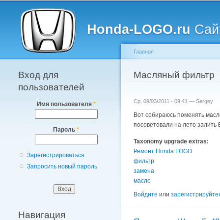
Главное меню
Honda-LOGO.ru
Сайт
Главная
Вход для
Вы здесь
Масляный фильтр
пользователей
Ср, 09/03/2011 - 09:41 —
Sergey
Имя пользователя
*
Вот собираюсь поменять масло
посоветовали на лето залить Б
Пароль
*
Taxonomy upgrade extras:
Ремонт Honda LOGO
Зарегистрироваться
фильтр
Запросить новый пароль
замена
масло
Войдите
или
зарегистрируйте
Навигация