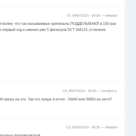
Пт, 04/07/2014 - 09:09 —
mihatool
 более, что так называемые оригиналы ПОДДЕЛЫВАЮТ в 100 раз
е первый год и сменил уже 5 фильтров SCT SM124, отличное
Сб, 05/07/2014 - 04:40 —
veradezzz
0 грешу на это. Так что лучше в итоге - 5W40 или 5W50 на лето?
Сб, 05/07/2014 - 05:36 —
mihatool
4 разных производителя.