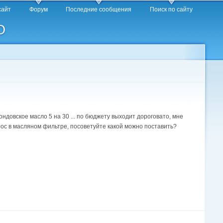
сайт
Форум
Последние сообщения
Поиск по сайту
O
довское масло 5 на 30 ... по бюджету выходит дороговато, мне
опрос в масляном фильтре, посоветуйте какой можно поставить?