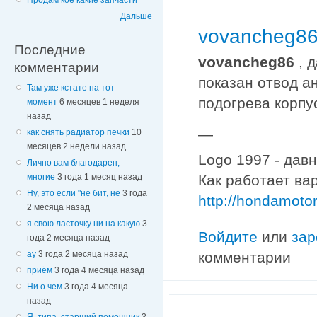
Продам кое какие запчасти
Дальше
vovancheg86 
Последние
vovancheg86
, 
комментарии
показан отвод а
Там уже кстате на тот
подогрева корпус
момент
6 месяцев 1 неделя
назад
—
как снять радиатор печки
10
месяцев 2 недели назад
Logo 1997 - дав
Лично вам благодарен,
многие
3 года 1 месяц назад
Как работает ва
Ну, это если "не бит, не
3 года
http://hondamoto
2 месяца назад
я свою ласточку ни на какую
3
Войдите
или
зар
года 2 месяца назад
комментарии
ау
3 года 2 месяца назад
приём
3 года 4 месяца назад
Ни о чем
3 года 4 месяца
назад
Я, типа, старший помощник
3