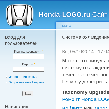
Главное меню
Пе
о
Honda-LOGO.ru
Сайт 
с
Главная
Вход для
Вы здесь
Система охлаждени
пользователей
Вс, 05/10/2014 - 17:
Имя пользователя
*
Может кто нибудь, 
Пароль
*
систему охлаждени
течет, как течет п
Зарегистрироваться
Не могу допетрить 
Запросить новый пароль
Taxonomy upgrade
Ремонт Honda LO
Навигация
Войдите
или
зарег