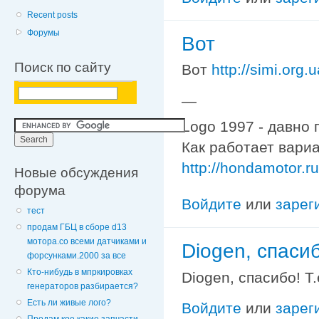
Recent posts
Форумы
Вот
Поиск по сайту
Вот
http://simi.org
—
Logo 1997 - давно 
Как работает вариа
http://hondamotor.
Новые обсуждения
форума
Войдите
или
зарег
тест
продам ГБЦ в сборе d13
мотора.со всеми датчиками и
Diogen, спасиб
форсунками.2000 за все
Кто-нибудь в мпркировках
Diogen, спасибо! Т
генераторов разбирается?
Есть ли живые лого?
Войдите
или
зарег