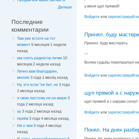
Продам кое какие запчасти
у меня щуп прямой!
Дальше
Войдите
или
зарегистрируйте
Последние
комментарии
Принял. буду мастери
Там уже кстате на тот
Принял. буду мастерить.
момент
6 месяцев 1 неделя
назад
—
как снять радиатор печки
10
Волею судьбы перепрыгнул на Л
месяцев 2 недели назад
Лично вам благодарен,
Войдите
или
зарегистрируйте
многие
3 года 1 месяц назад
Ну, это если "не бит, не
3 года
2 месяца назад
щуп прямой а с наруж
я свою ласточку ни на какую
3
щуп прямой а с наружи согнут 
года 2 месяца назад
ау
3 года 2 месяца назад
Войдите
или
зарегистрируйте
приём
3 года 4 месяца назад
Ни о чем
3 года 4 месяца
Понял. На днях разбе
назад
Понял. На днях разберусь с э
Я, типа, старший помощник
3