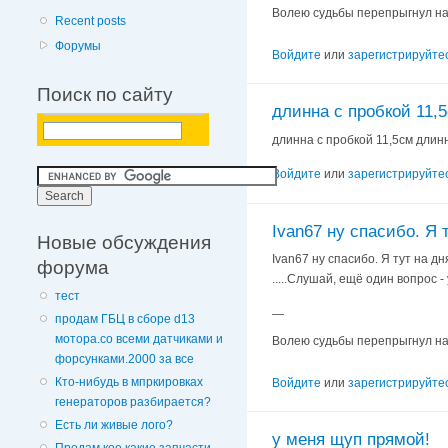
Волею судьбы перепрыгнул на Л
Recent posts
Форумы
Войдите
или
зарегистрируйте
Поиск по сайту
длинна с пробкой 11,
длинна с пробкой 11,5см длинн
Войдите
или
зарегистрируйте
Ivan67 ну спасибо. Я 
Новые обсуждения
Ivan67 ну спасибо. Я тут на д
форума
.....Слушай, ещё один вопрос -
тест
—
продам ГБЦ в сборе d13
мотора.со всеми датчиками и
Волею судьбы перепрыгнул на Л
форсунками.2000 за все
Кто-нибудь в мпркировках
Войдите
или
зарегистрируйте
генераторов разбирается?
Есть ли живые лого?
у меня щуп прямой!