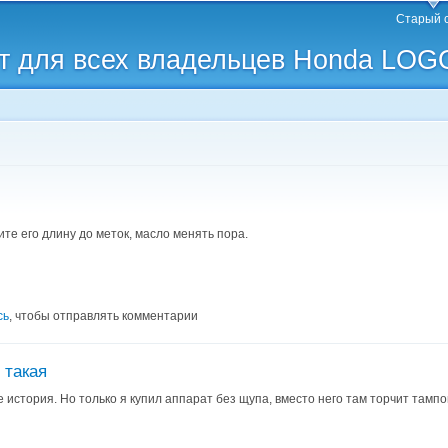
Перейти к
Старый 
основному
 для всех владельцев Honda LOG
содержанию
те его длину до меток, масло менять пора.
сь
, чтобы отправлять комментарии
 такая
 история. Но только я купил аппарат без щупа, вместо него там торчит тампон 