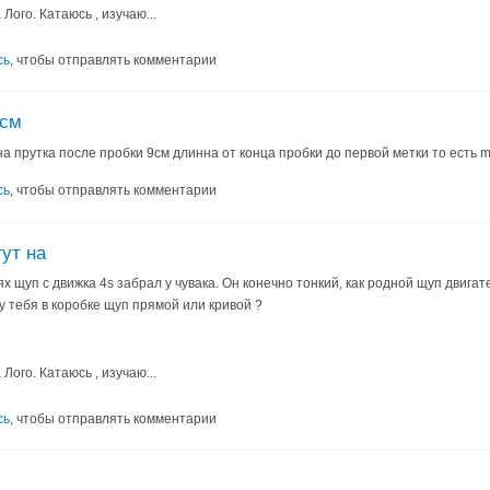
ого. Катаюсь , изучаю...
сь
, чтобы отправлять комментарии
5см
а прутка после пробки 9см длинна от конца пробки до первой метки то есть ma
сь
, чтобы отправлять комментарии
тут на
нях щуп с движка 4s забрал у чувака. Он конечно тонкий, как родной щуп двиг
 у тебя в коробке щуп прямой или кривой ?
ого. Катаюсь , изучаю...
сь
, чтобы отправлять комментарии