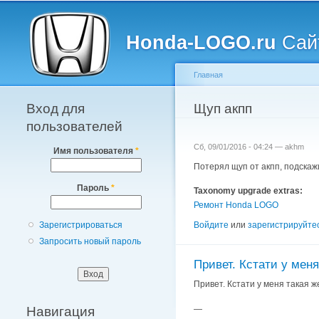
Главное меню
Honda-LOGO.ru
Сайт
Главная
Вход для
Вы здесь
Щуп акпп
пользователей
Сб, 09/01/2016 - 04:24 —
akhm
Имя пользователя
*
Потерял щуп от акпп, подскажи
Пароль
*
Taxonomy upgrade extras:
Ремонт Honda LOGO
Войдите
или
зарегистрируйте
Зарегистрироваться
Запросить новый пароль
Привет. Кстати у меня
Привет. Кстати у меня такая же
Навигация
—