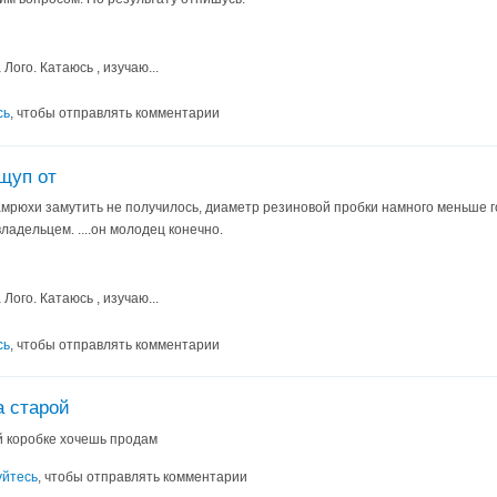
ого. Катаюсь , изучаю...
сь
, чтобы отправлять комментарии
 щуп от
 Камрюхи замутить не получилось, диаметр резиновой пробки намного меньше г
адельцем. ....он молодец конечно.
ого. Катаюсь , изучаю...
сь
, чтобы отправлять комментарии
а старой
й коробке хочешь продам
уйтесь
, чтобы отправлять комментарии