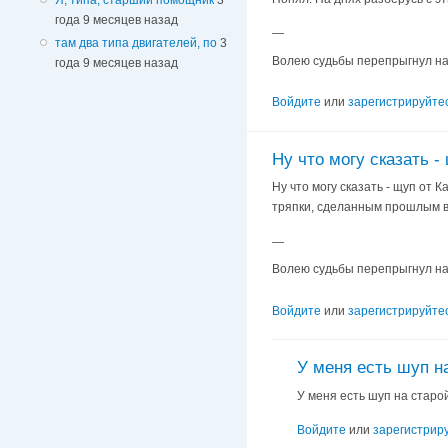
года 9 месяцев назад
—
там два типа двигателей, по
3
Волею судьбы перепрыгнул на Л
года 9 месяцев назад
Войдите
или
зарегистрируйте
Ну что могу сказать -
Ну что могу сказать - щуп от
тряпки, сделанным прошлым вл
—
Волею судьбы перепрыгнул на Л
Войдите
или
зарегистрируйте
У меня есть шуп н
У меня есть шуп на старо
Войдите
или
зарегистрир