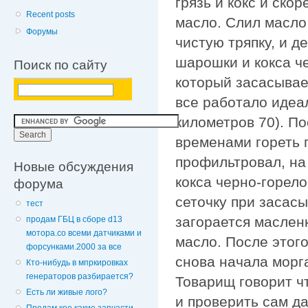
грязь и кокс и ско
Recent posts
масло. Слил масло
Форумы
чистую тряпку, и д
шарошки и кокса че
Поиск по сайту
который засасывае
все работало идеа
километров 70). По
временами гореть 
профильтровал, на
Новые обсуждения
кокса черно-горело
форума
сеточку при засасы
тест
загорается масленк
продам ГБЦ в сборе d13
мотора.со всеми датчиками и
масло. После этог
форсунками.2000 за все
снова начала морг
Кто-нибудь в мпркировках
генераторов разбирается?
Товарищ говорит ч
Есть ли живые лого?
и проверить сам да