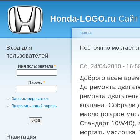
Главное меню
Пе
о
Honda-LOGO.ru
Сайт 
с
Главная
Вход для
Вы здесь
Постоянно моргает л
пользователей
Сб, 24/04/2010 - 16:
Имя пользователя
*
Доброго всем врем
Пароль
*
До ремонта двигат
ремонта двигателя
Зарегистрироваться
клапана. Собрали 
Запросить новый пароль
масло (старое мас
Стандарт 10W40), 
моргать масленка.
Навигация