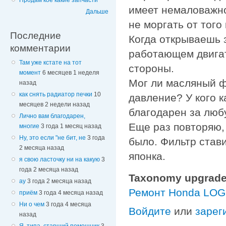
Продам кое какие запчасти
имеет немаловажно
Дальше
не моргать от того 
Последние
Когда открываешь 
комментарии
работающем двигат
Там уже кстате на тот
стороны.
момент
6 месяцев 1 неделя
Мог ли масляный ф
назад
как снять радиатор печки
10
давление? У кого к
месяцев 2 недели назад
благодарен за люб
Лично вам благодарен,
Еще раз повторяю,
многие
3 года 1 месяц назад
Ну, это если "не бит, не
3 года
было. Фильтр став
2 месяца назад
японка.
я свою ласточку ни на какую
3
года 2 месяца назад
Taxonomy upgrade
ау
3 года 2 месяца назад
Ремонт Honda LO
приём
3 года 4 месяца назад
Ни о чем
3 года 4 месяца
Войдите
или
зарег
назад
Я, типа, старший помощник
3