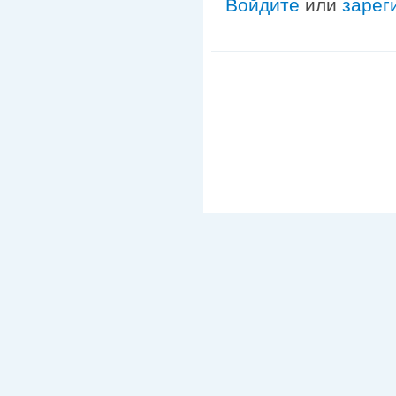
Войдите
или
зарег