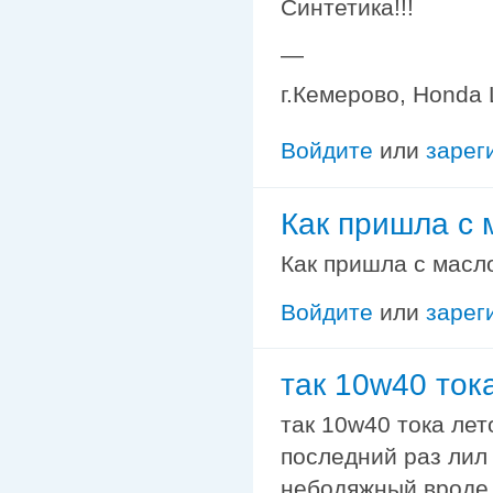
Синтетика!!!
—
г.Кемерово, Honda L
Войдите
или
зарег
Как пришла с
Как пришла с масл
Войдите
или
зарег
так 10w40 ток
так 10w40 тока лет
последний раз лил
небодяжный вроде г