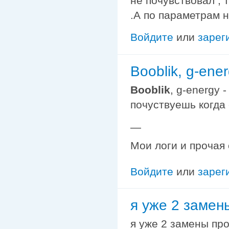
не почувствовал , 
.А по параметрам н
Войдите
или
зарег
Booblik, g-ener
Booblik
, g-energy
почуствуешь когда
—
Мои логи и прочая
Войдите
или
зарег
я уже 2 замен
я уже 2 замены про