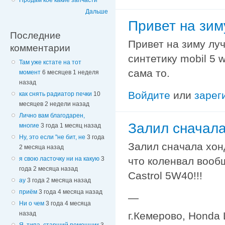
Продам кое какие запчасти
Дальше
Привет на зим
Последние
Привет на зиму луч
комментарии
синтетику mobil 5 
Там уже кстате на тот
сама то.
момент
6 месяцев 1 неделя
назад
Войдите
или
зарег
как снять радиатор печки
10
месяцев 2 недели назад
Лично вам благодарен,
Залил сначал
многие
3 года 1 месяц назад
Ну, это если "не бит, не
3 года
Залил сначала хон
2 месяца назад
я свою ласточку ни на какую
3
что коленвал вообщ
года 2 месяца назад
Castrol 5W40!!!
ау
3 года 2 месяца назад
приём
3 года 4 месяца назад
—
Ни о чем
3 года 4 месяца
назад
г.Кемерово, Honda L
Я, типа, старший помощник
3