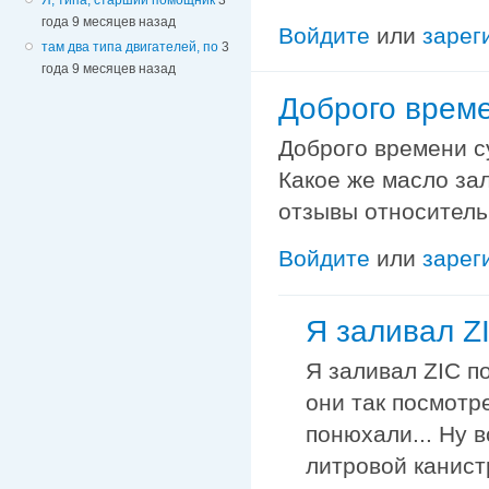
года 9 месяцев назад
Войдите
или
зарег
там два типа двигателей, по
3
года 9 месяцев назад
Доброго време
Доброго времени су
Какое же масло зал
отзывы относитель
Войдите
или
зарег
Я заливал Z
Я заливал ZIC п
они так посмотр
понюхали... Ну в
литровой канист