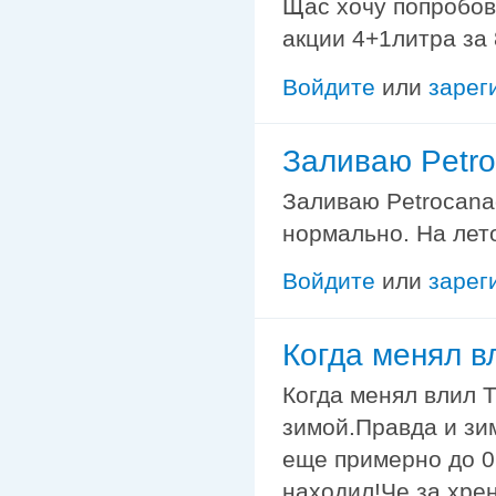
Щас хочу попробов
акции 4+1литра за 
Войдите
или
зарег
Заливаю Petr
Заливаю Petrocana
нормально. На лет
Войдите
или
зарег
Когда менял 
Когда менял влил 
зимой.Правда и зим
еще примерно до 0,
находил!Че за хрен