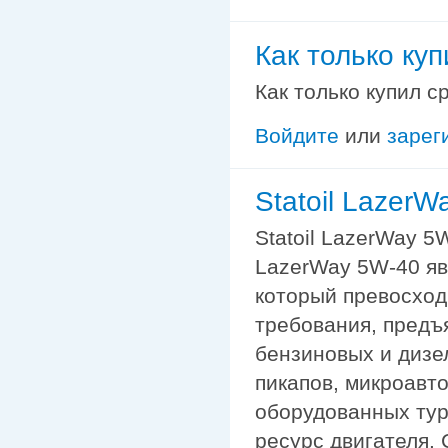
Как только куп
Как только купил с
Войдите
или
зарег
Statoil Lazer
Statoil LazerWay 5
LazerWay 5W-40 яв
который превосход
требования, предъ
бензиновых и дизе
пикапов, микроавто
оборудованных тур
ресурс двигателя.