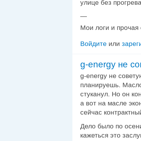
улице без прогрева
—
Мои логи и прочая
Войдите
или
зарег
g-energy не с
g-energy не совету
планируешь. Масло 
стуканул. Но он ко
а вот на масле экон
сейчас контрактный
Дело было по осен
кажеться это заслуг