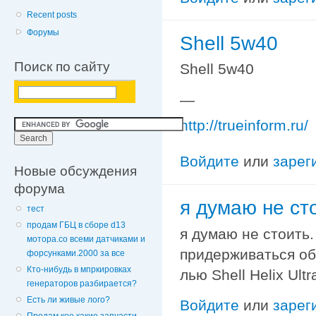
Recent posts
Форумы
Shell 5w40
Поиск по сайту
Shell 5w40
—
http://trueinform.ru/
Войдите
или
зарег
Новые обсуждения
форума
я думаю не сто
тест
продам ГБЦ в сборе d13
я думаю не стоить.
мотора.со всеми датчиками и
придерживаться об
форсунками.2000 за все
Кто-нибудь в мпркировках
лью Shell Helix Ult
генераторов разбирается?
Есть ли живые лого?
Войдите
или
зарег