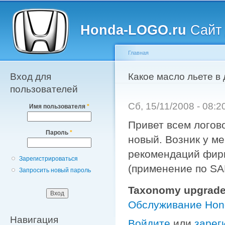
Главное меню
Пе
о
Honda-LOGO.ru
Сайт 
с
Главная
Вход для
Вы здесь
Какое масло льете в
пользователей
Сб, 15/11/2008 - 08:
Имя пользователя
*
Привет всем логово
Пароль
*
новый. Возник у ме
рекомендаций фир
Зарегистрироваться
(применение по SA
Запросить новый пароль
Taxonomy upgrade
Обслуживание Ho
Навигация
Войдите
или
зарег