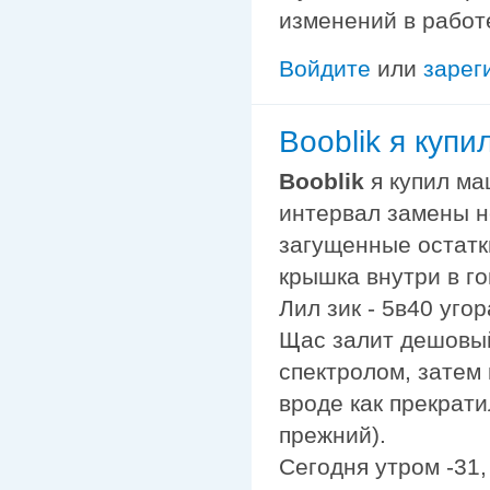
изменений в работ
Войдите
или
зарег
Booblik я купи
Booblik
я купил ма
интервал замены н
загущенные остатки
крышка внутри в го
Лил зик - 5в40 угор
Щас залит дешовый
спектролом, затем
вроде как прекрати
прежний).
Сегодня утром -31,