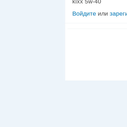
kixx 5w-40
Войдите
или
зарег