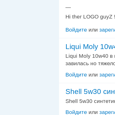
—
Hi ther LOGO guyZ !
Войдите
или
зарег
Liqui Moly 10w
Liqui Moly 10w40 в
завилась но тяжело
Войдите
или
зарег
Shell 5w30 си
Shell 5w30 синте
Войдите
или
зарег