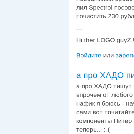
лил Spectrol посов
почистить 230 рублёв
—
Hi ther LOGO guyZ !
Войдите
или
зарег
а про ХАДО п
а про ХАДО пишут о
впрочем от любого 
нафик я боюсь - на
сами вот почитайте
компоненты Питер 
теперь... :-(