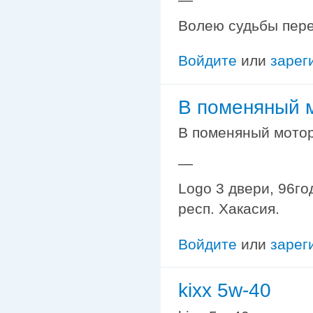
Волею судьбы переп
Войдите
или
зарег
В поменяный 
В поменяный мото
—
Logo 3 двери, 96го
респ. Хакасия.
Войдите
или
зарег
kixx 5w-40