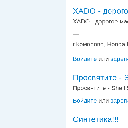
XADO - дорого
XADO - дорогое мас
—
г.Кемерово, Honda L
Войдите
или
зарег
Просвятите - S
Просвятите - Shell
Войдите
или
зарег
Синтетика!!!