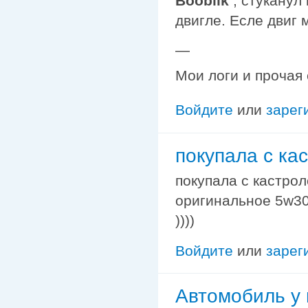
Booblik
, стуканул
двигле. Есле двиг 
—
Мои логи и прочая
Войдите
или
зарег
покупала с ка
покупала с кастро
оригинальное 5w30,
))))
Войдите
или
зарег
Автомобиль у 