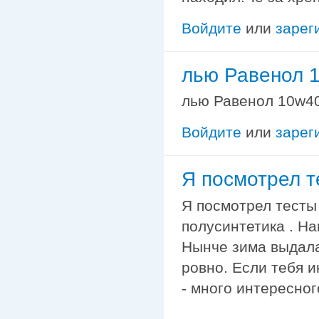
Войдите
или
зарег
лью Равенол 
лью Равенол 10w4
Войдите
или
зарег
Я посмотрел т
Я посмотрел тесты
полусинтетика . Н
Нынче зима выдалас
ровно. Если тебя и
- много интересног
—