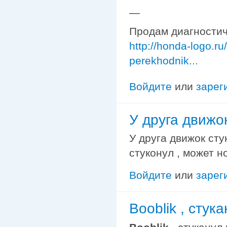
—
Продам диагностич
http://honda-logo.ru
perekhodnik...
Войдите
или
зарег
У друга движок
У друга движок сту
стуконул , может н
Войдите
или
зарег
Booblik , стука