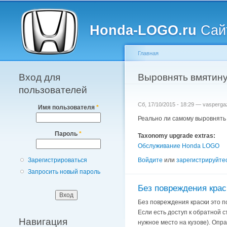
Главное меню
Honda-LOGO.ru
Сайт
Главная
Вход для
Вы здесь
Выровнять вмятин
пользователей
Сб, 17/10/2015 - 18:29 —
vasperga
Имя пользователя
*
Реально ли самому выровнять 
Пароль
*
Taxonomy upgrade extras:
Обслуживание Honda LOGO
Войдите
или
зарегистрируйте
Зарегистрироваться
Запросить новый пароль
Без повреждения крас
Без повреждения краски это п
Если есть доступ к обратной 
Навигация
нужное место на кузове). Опр