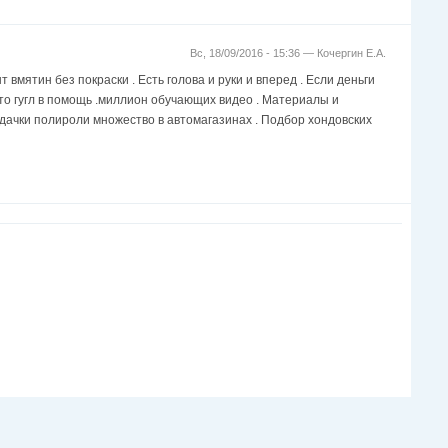
Вс, 18/09/2016 - 15:36 —
Кочергин Е.А.
 вмятин без покраски . Есть голова и руки и вперед . Если деньги
то гугл в помощь .миллион обучающих видео . Материалы и
ждачки полироли множество в автомагазинах . Подбор хондовских