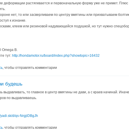
ле деформации растягивается и первоначальную форму уже не примет. Плюс м
ить.
тороне нет, то или засверливаем по центру вмятины или прихватываем болти
оступ к изнанке.
осками, клеем или резиновой надувающейся подушкой, но тут нужно спецобо
el Omega B.
те тут:
http://hondamotor.ru/board/index.php?showtopic=16432
сь
, чтобы отправлять комментарии
ри будешь
 выдавливать, то главное в центр вмятины не дави, а с краев начинай. Иначе
гров по выдавливаешь.
//yadi.sk/d/qs-NrgjiDBgJh
сь
, чтобы отправлять комментарии