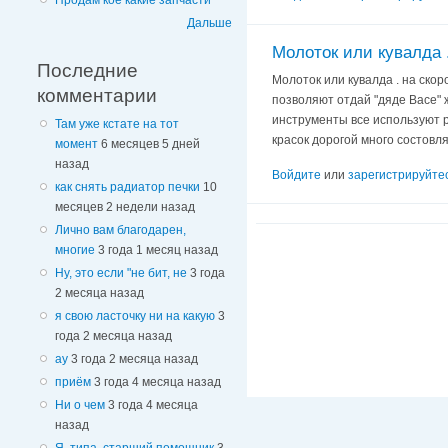
Продам кое какие запчасти
Дальше
Молоток или кувалда 
Последние
Молоток или кувалда . на скор
комментарии
позволяют отдай "дяде Васе" 
инструменты все используют р
Там уже кстате на тот
красок дорогой много состовл
момент
6 месяцев 5 дней
назад
Войдите
или
зарегистрируйте
как снять радиатор печки
10
месяцев 2 недели назад
Лично вам благодарен,
многие
3 года 1 месяц назад
Ну, это если "не бит, не
3 года
2 месяца назад
я свою ласточку ни на какую
3
года 2 месяца назад
ау
3 года 2 месяца назад
приём
3 года 4 месяца назад
Ни о чем
3 года 4 месяца
назад
Я, типа, старший помощник
3