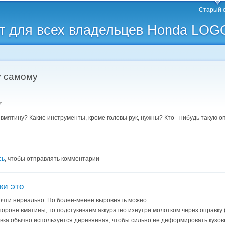
Перейти к
Старый 
основному
 для всех владельцев Honda LOG
содержанию
у самому
z
вмятину? Какие инструменты, кроме головы рук, нужны? Кто - нибудь такую 
сь
, чтобы отправлять комментарии
ки это
очти нереально. Но более-менее выровнять можно.
стороне вмятины, то подстукиваем аккуратно изнутри молотком через оправку 
авка обычно используется деревянная, чтобы сильно не деформировать кузов