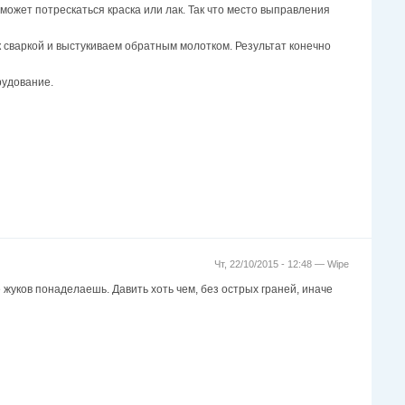
ожет потрескаться краска или лак. Так что место выправления
к сваркой и выстукиваем обратным молотком. Результат конечно
рудование.
Чт, 22/10/2015 - 12:48 —
Wipe
 жуков понаделаешь. Давить хоть чем, без острых граней, иначе