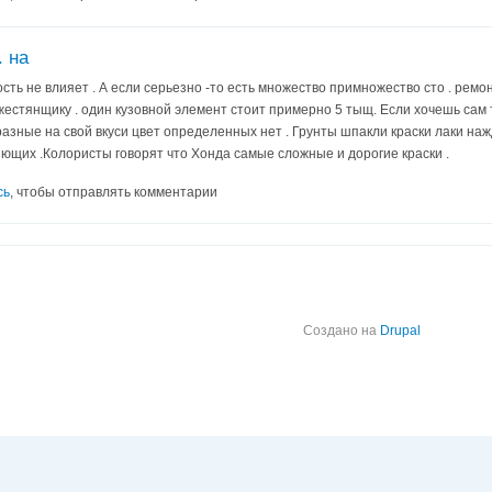
. на
ость не влияет . А если серьезно -то есть множество примножество сто . ремонт
жестянщику . один кузовной элемент стоит примерно 5 тыщ. Если хочешь сам 
азные на свой вкуси цвет определенных нет . Грунты шпакли краски лаки на
яющих .Колористы говорят что Хонда самые сложные и дорогие краски .
сь
, чтобы отправлять комментарии
Создано на
Drupal