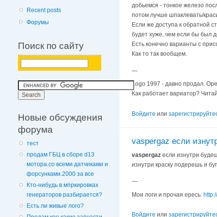
добьемся - тонкое железо пос
Recent posts
потом лучше шпаклевать/крас
Форумы
Если же доступа к обратной с
будет хуже, чем если бы был д
Поиск по сайту
Есть конечно варианты с прис
Как то так вообщем.
—
Logo 1997 - давно продал. Op
Как работает вариатор? Читай
Войдите
или
зарегистрируйте
Новые обсуждения
форума
vaspergaz если изнут
тест
продам ГБЦ в сборе d13
vaspergaz
если изнутри будешь
мотора.со всеми датчиками и
изнутри краску подерешь и бу
форсунками.2000 за все
—
Кто-нибудь в мпркировках
Мои логи и прочая ересь:
http:
генераторов разбирается?
Есть ли живые лого?
Войдите
или
зарегистрируйте