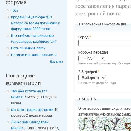
форума
восстановления парол
тест
электронной почте.
продам ГБЦ в сборе d13
мотора.со всеми датчиками и
Персональная информация
форсунками.2000 за все
Кто-нибудь в мпркировках
Город
*
генераторов разбирается?
Есть ли живые лого?
Коробка передач
Продам кое какие запчасти
Дальше
Какая у вашей машины коробка пер
3-5 дверей
*
Последние
комментарии
3-х или 5-ти дверная Logo
Там уже кстате на тот
момент
6 месяцев 1 неделя
CAPTCHA
назад
Этот вопрос задается для того, чтобы выяснить,
как снять радиатор печки
10
автоматическую спам-рассылку
месяцев 2 недели назад
Лично вам благодарен,
многие
3 года 1 месяц назад